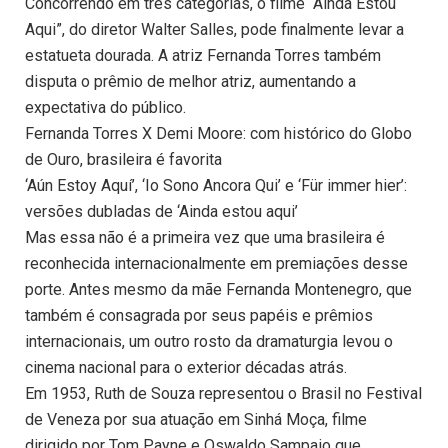
Concorrendo em três categorias, o filme “Ainda Estou
Aqui”, do diretor Walter Salles, pode finalmente levar a
estatueta dourada. A atriz Fernanda Torres também
disputa o prêmio de melhor atriz, aumentando a
expectativa do público.
Fernanda Torres X Demi Moore: com histórico do Globo
de Ouro, brasileira é favorita
‘Aún Estoy Aquí’, ‘Io Sono Ancora Qui’ e ‘Für immer hier’:
versões dubladas de ‘Ainda estou aqui’
Mas essa não é a primeira vez que uma brasileira é
reconhecida internacionalmente em premiações desse
porte. Antes mesmo da mãe Fernanda Montenegro, que
também é consagrada por seus papéis e prêmios
internacionais, um outro rosto da dramaturgia levou o
cinema nacional para o exterior décadas atrás.
Em 1953, Ruth de Souza representou o Brasil no Festival
de Veneza por sua atuação em Sinhá Moça, filme
dirigido por Tom Payne e Oswaldo Sampaio que