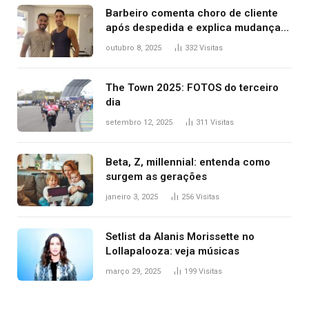
Barbeiro comenta choro de cliente
após despedida e explica mudança
para o TO: ‘Não esperava atingir
outubro 8, 2025
332
Visitas
tantas pessoas’
The Town 2025: FOTOS do terceiro
dia
setembro 12, 2025
311
Visitas
Beta, Z, millennial: entenda como
surgem as gerações
janeiro 3, 2025
256
Visitas
Setlist da Alanis Morissette no
Lollapalooza: veja músicas
março 29, 2025
199
Visitas