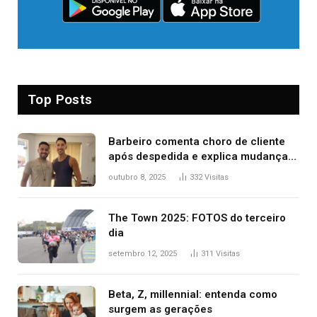
Top Posts
Barbeiro comenta choro de cliente
após despedida e explica mudança
para o TO: ‘Não esperava atingir
outubro 8, 2025
332
Visitas
tantas pessoas’
The Town 2025: FOTOS do terceiro
dia
setembro 12, 2025
311
Visitas
Beta, Z, millennial: entenda como
surgem as gerações