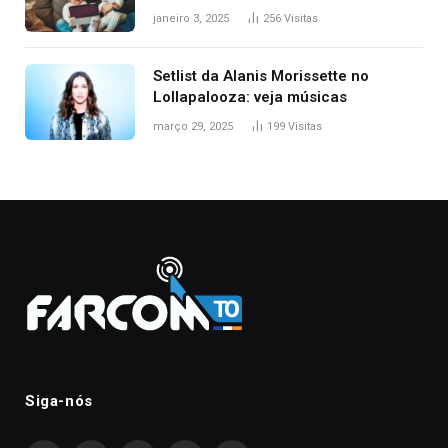
janeiro 3, 2025
256
Visitas
Setlist da Alanis Morissette no
Lollapalooza: veja músicas
março 29, 2025
199
Visitas
Siga-nós