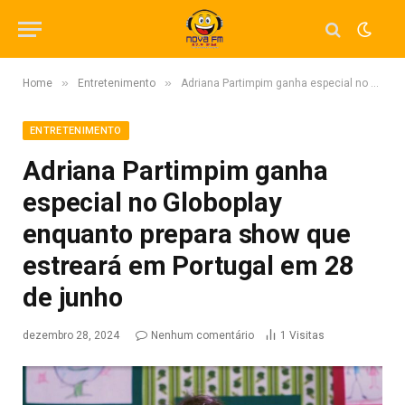
»
»
Home
Entretenimento
Adriana Partimpim ganha especial no Globoplay enquanto prepara show que estreará em Portugal em 28 de junho
ENTRETENIMENTO
Adriana Partimpim ganha
especial no Globoplay
enquanto prepara show que
estreará em Portugal em 28
de junho
dezembro 28, 2024
Nenhum comentário
1
Visitas