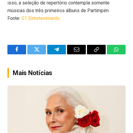
isso, a seleção de repertório contempla somente
músicas dos três primeiros álbuns de Partimpim.
Fonte:
G1 Entretenimento
Facebook
Twitter
Telegram
Email
Copy
WhatsA
Link
Mais Notícias