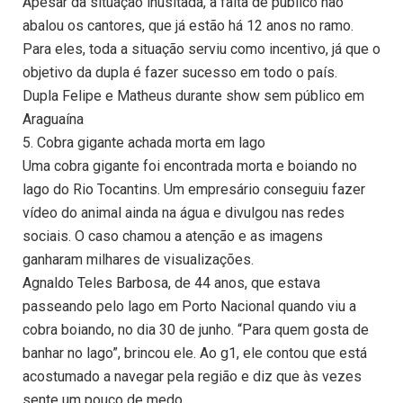
Apesar da situação inusitada, a falta de público não
abalou os cantores, que já estão há 12 anos no ramo.
Para eles, toda a situação serviu como incentivo, já que o
objetivo da dupla é fazer sucesso em todo o país.
Dupla Felipe e Matheus durante show sem público em
Araguaína
5. Cobra gigante achada morta em lago
Uma cobra gigante foi encontrada morta e boiando no
lago do Rio Tocantins. Um empresário conseguiu fazer
vídeo do animal ainda na água e divulgou nas redes
sociais. O caso chamou a atenção e as imagens
ganharam milhares de visualizações.
Agnaldo Teles Barbosa, de 44 anos, que estava
passeando pelo lago em Porto Nacional quando viu a
cobra boiando, no dia 30 de junho. “Para quem gosta de
banhar no lago”, brincou ele. Ao g1, ele contou que está
acostumado a navegar pela região e diz que às vezes
sente um pouco de medo.