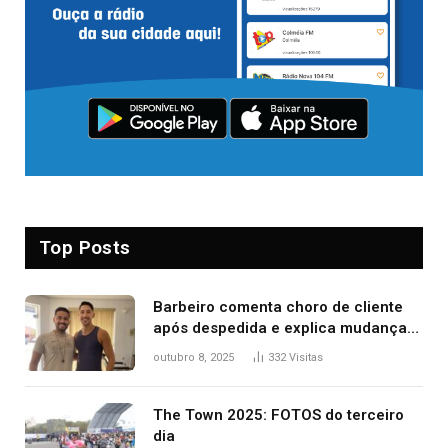
Top Posts
Barbeiro comenta choro de cliente
após despedida e explica mudança
para o TO: ‘Não esperava atingir
outubro 8, 2025
332
Visitas
tantas pessoas’
The Town 2025: FOTOS do terceiro
dia