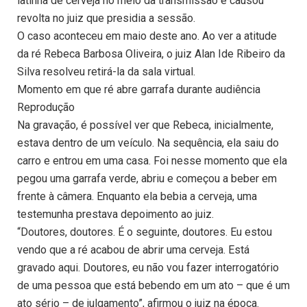
latinha de cerveja no meio da transmissão e causou
revolta no juiz que presidia a sessão.
O caso aconteceu em maio deste ano. Ao ver a atitude
da ré Rebeca Barbosa Oliveira, o juiz Alan Ide Ribeiro da
Silva resolveu retirá-la da sala virtual.
Momento em que ré abre garrafa durante audiência
Reprodução
Na gravação, é possível ver que Rebeca, inicialmente,
estava dentro de um veículo. Na sequência, ela saiu do
carro e entrou em uma casa. Foi nesse momento que ela
pegou uma garrafa verde, abriu e começou a beber em
frente à câmera. Enquanto ela bebia a cerveja, uma
testemunha prestava depoimento ao juiz.
“Doutores, doutores. É o seguinte, doutores. Eu estou
vendo que a ré acabou de abrir uma cerveja. Está
gravado aqui. Doutores, eu não vou fazer interrogatório
de uma pessoa que está bebendo em um ato – que é um
ato sério – de julgamento”, afirmou o juiz na época.