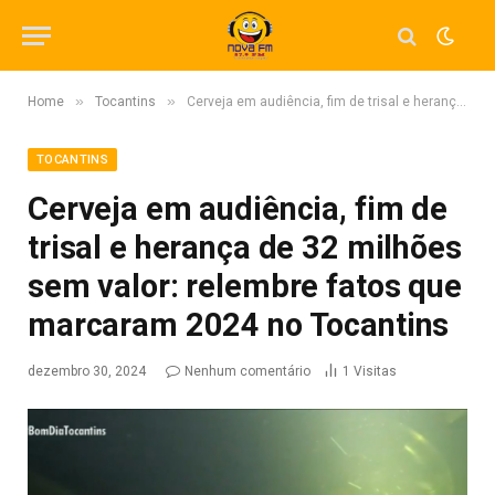
»
»
Home
Tocantins
Cerveja em audiência, fim de trisal e herança de 32 milhões sem valor: relembre fatos que marcaram 2024 no Tocantins
TOCANTINS
Cerveja em audiência, fim de
trisal e herança de 32 milhões
sem valor: relembre fatos que
marcaram 2024 no Tocantins
dezembro 30, 2024
Nenhum comentário
1
Visitas