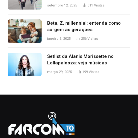
setembro 12, 2025
311
Visitas
Beta, Z, millennial: entenda como
surgem as gerações
janeiro 3, 2025
256
Visitas
Setlist da Alanis Morissette no
Lollapalooza: veja músicas
março 29, 2025
199
Visitas