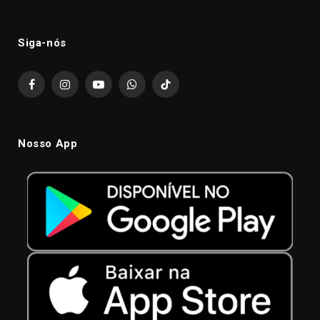
Siga-nós
Facebook
Instagram
YouTube
WhatsApp
TikTok
Nosso App