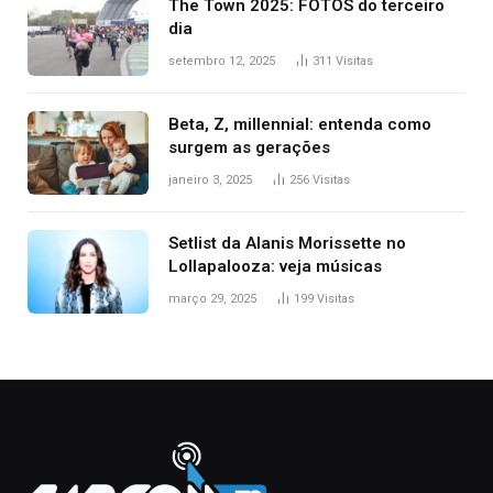
The Town 2025: FOTOS do terceiro
dia
setembro 12, 2025
311
Visitas
Beta, Z, millennial: entenda como
surgem as gerações
janeiro 3, 2025
256
Visitas
Setlist da Alanis Morissette no
Lollapalooza: veja músicas
março 29, 2025
199
Visitas