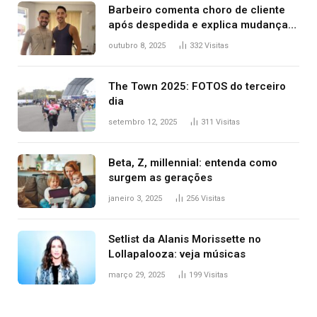
Barbeiro comenta choro de cliente
após despedida e explica mudança
para o TO: ‘Não esperava atingir
outubro 8, 2025
332
Visitas
tantas pessoas’
The Town 2025: FOTOS do terceiro
dia
setembro 12, 2025
311
Visitas
Beta, Z, millennial: entenda como
surgem as gerações
janeiro 3, 2025
256
Visitas
Setlist da Alanis Morissette no
Lollapalooza: veja músicas
março 29, 2025
199
Visitas