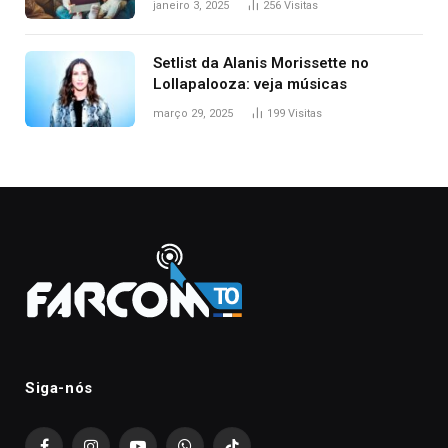
janeiro 3, 2025
256
Visitas
Setlist da Alanis Morissette no
Lollapalooza: veja músicas
março 29, 2025
199
Visitas
Siga-nós