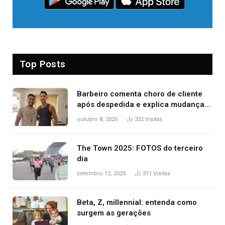
Top Posts
Barbeiro comenta choro de cliente
após despedida e explica mudança
para o TO: ‘Não esperava atingir
outubro 8, 2025
332
Visitas
tantas pessoas’
The Town 2025: FOTOS do terceiro
dia
setembro 12, 2025
311
Visitas
Beta, Z, millennial: entenda como
surgem as gerações