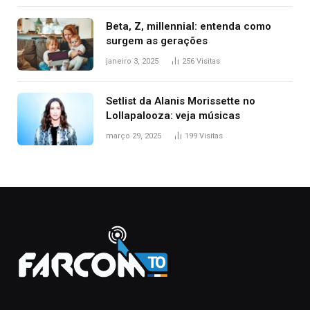
Beta, Z, millennial: entenda como
surgem as gerações
janeiro 3, 2025
256
Visitas
Setlist da Alanis Morissette no
Lollapalooza: veja músicas
março 29, 2025
199
Visitas