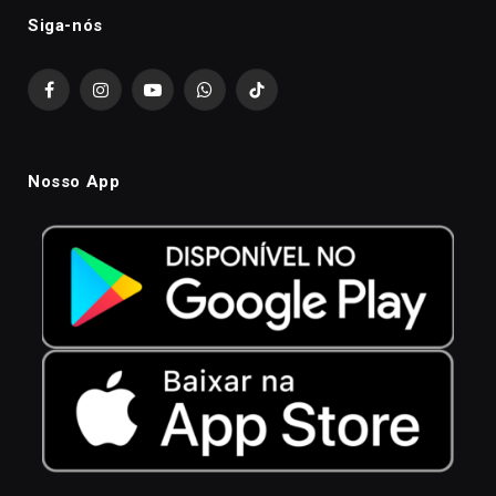
Siga-nós
Facebook
Instagram
YouTube
WhatsApp
TikTok
Nosso App