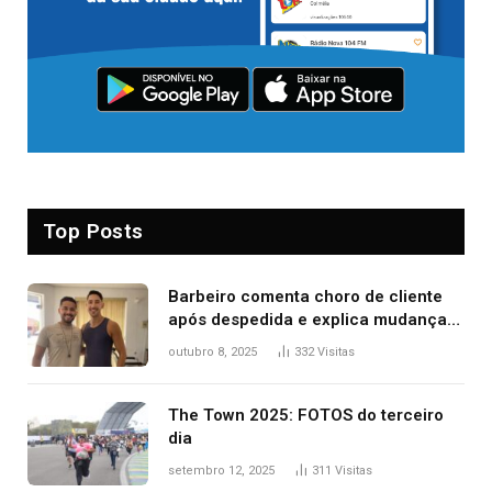
Top Posts
Barbeiro comenta choro de cliente
após despedida e explica mudança
para o TO: ‘Não esperava atingir
outubro 8, 2025
332
Visitas
tantas pessoas’
The Town 2025: FOTOS do terceiro
dia
setembro 12, 2025
311
Visitas