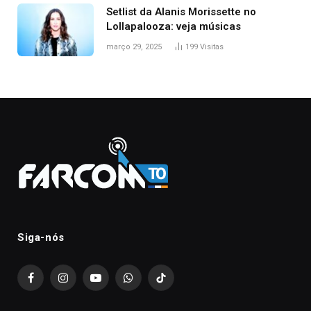
Setlist da Alanis Morissette no
Lollapalooza: veja músicas
março 29, 2025
199
Visitas
Siga-nós
Facebook
Instagram
YouTube
WhatsApp
TikTok