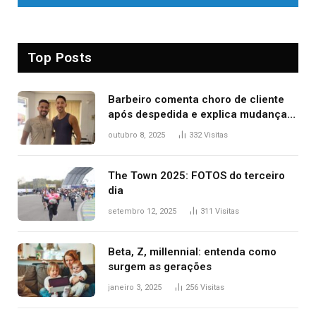
Top Posts
Barbeiro comenta choro de cliente
após despedida e explica mudança
para o TO: ‘Não esperava atingir
outubro 8, 2025
332
Visitas
tantas pessoas’
The Town 2025: FOTOS do terceiro
dia
setembro 12, 2025
311
Visitas
Beta, Z, millennial: entenda como
surgem as gerações
janeiro 3, 2025
256
Visitas