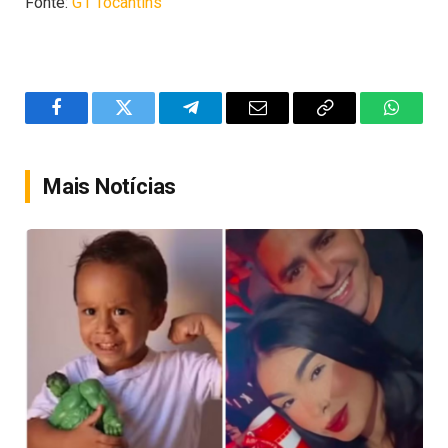
Fonte:
G1 Tocantins
Facebook
Twitter
Telegram
Email
Copy
WhatsA
Link
Mais Notícias