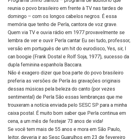
Programa Silvio Santos – programa de auditório que
reunia o povo brasileiro em frente à TV nas tardes de
domingo – com os longos cabelos negros. É essa
memória que tenho de Perla, cantora de voz grave.
Quem via TV e ouvia rádio em 1977 provavelmente se
lembra de ver e ouvir Perla cantar Eu sei tudo, professor,
versão em português de um hit do eurodisco, Yes, sir, I
can boogie (Frank Dostal e Rolf Soja, 1977), sucesso da
dupla feminina espanhola Baccara.
Não é exagero dizer que boa parte do povo brasileiro
preferia as versões de Perla às gravações originais
dessas músicas pela beleza do canto (por vezes
sentimental) de Perla São essas lembranças que me
trouxeram a notícia enviada pelo SESC SP para a minha
caixa postal. É muito bom saber que Perla continua em
cena, a um mês de festejar 73 anos de vida!
Se você tem mais de 55 anos e mora em São Paulo,
leitor, deveria ir ao Sesc Guarulhos em 23 de fevereiro