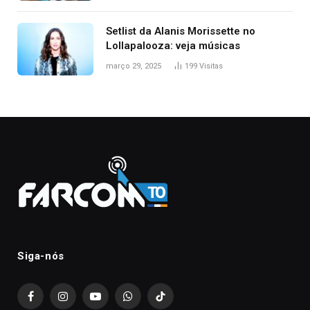
Setlist da Alanis Morissette no
Lollapalooza: veja músicas
março 29, 2025
199
Visitas
Siga-nós
Facebook
Instagram
YouTube
WhatsApp
TikTok