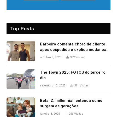
Top Posts
Barbeiro comenta choro de cliente
após despedida e explica mudança
para o TO: ‘Não esperava atingir
outubro 8, 2025
332
Visitas
tantas pessoas’
The Town 2025: FOTOS do terceiro
dia
setembro 12, 2025
311
Visitas
Beta, Z, millennial: entenda como
surgem as gerações
janeiro 3, 2025
256
Visitas