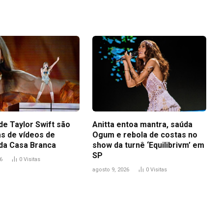
de Taylor Swift são
Anitta entoa mantra, saúda
s de vídeos de
Ogum e rebola de costas no
da Casa Branca
show da turnê ‘Equilibrivm’ em
SP
6
0
Visitas
agosto 9, 2026
0
Visitas