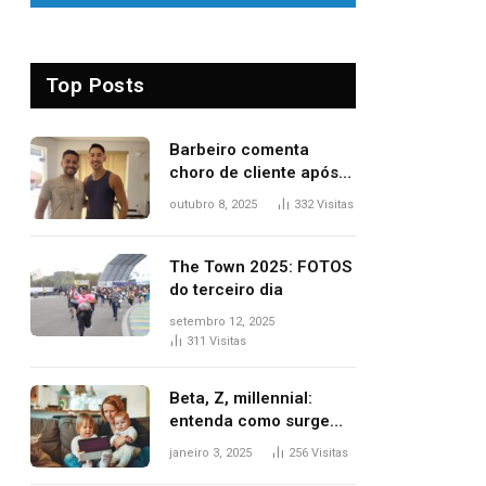
Top Posts
Barbeiro comenta
choro de cliente após
despedida e explica
outubro 8, 2025
332
Visitas
mudança para o TO:
‘Não esperava atingir
tantas pessoas’
The Town 2025: FOTOS
do terceiro dia
setembro 12, 2025
311
Visitas
Beta, Z, millennial:
entenda como surgem
as gerações
janeiro 3, 2025
256
Visitas