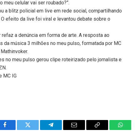
o meu celular vai ser roubado?”.
a blitz policial em live em rede social, compartilhando
efeito da live foi viral e levantou debate sobre o
refaz a denúncia em forma de arte. A resposta ao
s da música 3 milhões no meu pulso, formatada por MC
 Mathinvoker.
es no meu pulso gerou clipe roteirizado pelo jornalista e
 ZN.
de MC IG
Facebook
Twitter
Telegram
Email
Copy
WhatsA
Link