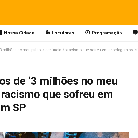
Nossa Cidade
Locutores
Programação
‘3 milhões no meu pulso’ a denúncia do racismo que sofreu em abordagem polic
sos de ‘3 milhões no meu
o racismo que sofreu em
em SP