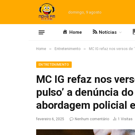
domingo, 9 agosto
Home
Notícias
»
»
Home
Entretenimento
MC IG refaz nos versos de 
ENTRETENIMENTO
MC IG refaz nos ver
pulso’ a denúncia d
abordagem policial 
fevereiro 6, 2025
Nenhum comentário
1
Visitas