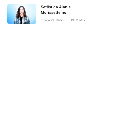
Setlist da Alanis
Morissette no
Lollapalooza: veja
março 29, 2025
199
Visitas
músicas