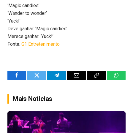
‘Magic candies’
‘Wander to wonder’
‘Yuck!’
Deve ganhar: ‘Magic candies’
Merece ganhar: ‘Yuck!’
Fonte:
G1 Entretenimento
Facebook
Twitter
Telegram
Email
Copy
WhatsA
Link
Mais Notícias