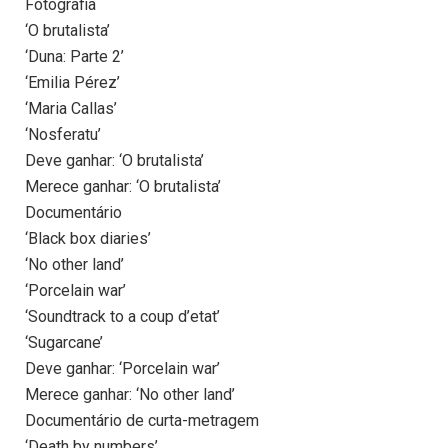
Fotografia
‘O brutalista’
‘Duna: Parte 2’
‘Emilia Pérez’
‘Maria Callas’
‘Nosferatu’
Deve ganhar: ‘O brutalista’
Merece ganhar: ‘O brutalista’
Documentário
‘Black box diaries’
‘No other land’
‘Porcelain war’
‘Soundtrack to a coup d’etat’
‘Sugarcane’
Deve ganhar: ‘Porcelain war’
Merece ganhar: ‘No other land’
Documentário de curta-metragem
‘Death by numbers’