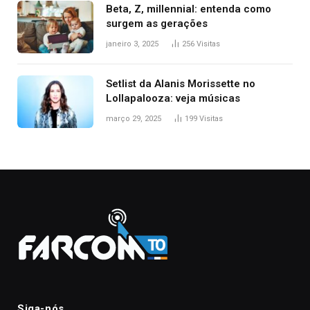
Beta, Z, millennial: entenda como
surgem as gerações
janeiro 3, 2025
256
Visitas
Setlist da Alanis Morissette no
Lollapalooza: veja músicas
março 29, 2025
199
Visitas
Siga-nós