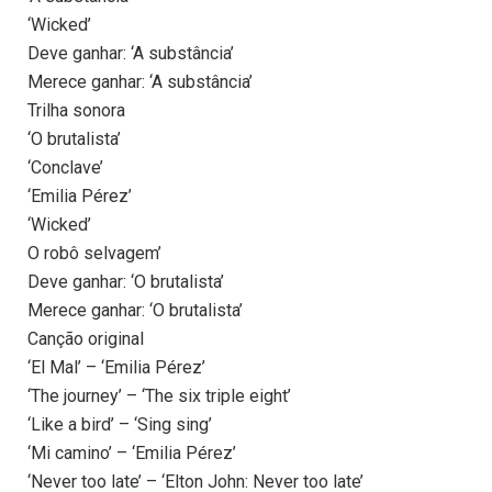
‘Wicked’
Deve ganhar: ‘A substância’
Merece ganhar: ‘A substância’
Trilha sonora
‘O brutalista’
‘Conclave’
‘Emilia Pérez’
‘Wicked’
O robô selvagem’
Deve ganhar: ‘O brutalista’
Merece ganhar: ‘O brutalista’
Canção original
‘El Mal’ – ‘Emilia Pérez’
‘The journey’ – ‘The six triple eight’
‘Like a bird’ – ‘Sing sing’
‘Mi camino’ – ‘Emilia Pérez’
‘Never too late’ – ‘Elton John: Never too late’