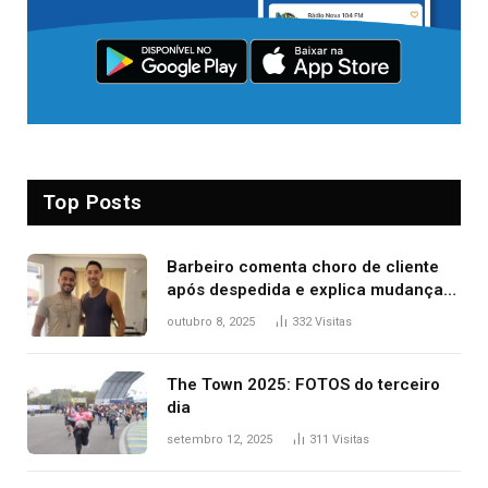
Top Posts
Barbeiro comenta choro de cliente
após despedida e explica mudança
para o TO: ‘Não esperava atingir
outubro 8, 2025
332
Visitas
tantas pessoas’
The Town 2025: FOTOS do terceiro
dia
setembro 12, 2025
311
Visitas