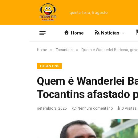
quinta-feira, 6 agosto
Home
Notícias
»
»
Home
Tocantins
Quem é Wanderlei Barbosa, gover
TOCANTINS
Quem é Wanderlei Ba
Tocantins afastado 
setembro 3, 2025
Nenhum comentário
0
Visitas