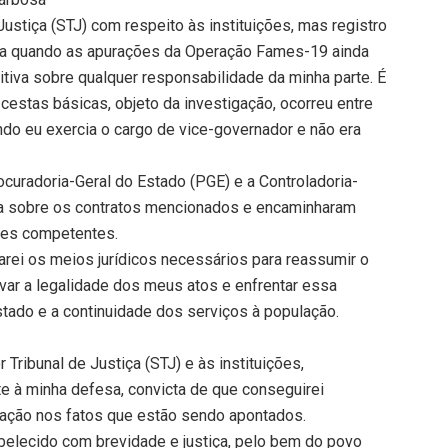
ustiça (STJ) com respeito às instituições, mas registro
ada quando as apurações da Operação Fames-19 ainda
tiva sobre qualquer responsabilidade da minha parte. É
cestas básicas, objeto da investigação, ocorreu entre
ndo eu exercia o cargo de vice-governador e não era
ocuradoria-Geral do Estado (PGE) e a Controladoria-
ria sobre os contratos mencionados e encaminharam
des competentes.
arei os meios jurídicos necessários para reassumir o
var a legalidade dos meus atos e enfrentar essa
stado e a continuidade dos serviços à população.
s
Tribunal de Justiça (STJ) e às instituições,
e à minha defesa, convicta de que conseguirei
ipação nos fatos que estão sendo apontados.
belecido com brevidade e justiça, pelo bem do povo