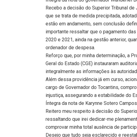
Recebo a decisão do Superior Tribunal de J
que se trata de medida precipitada, adot
estão em andamento, sem conclusão defini
importante ressaltar que o pagamento das 
2020 e 2021, ainda na gestão anterior, qua
ordenador de despesa.
Reforço que, por minha determinação, a Pr
Geral do Estado (CGE) instauraram audito
integralmente as informações às autorida
Além dessa providência já em curso, acion
cargo de Governador do Tocantins, compro
injustiça, assegurando a estabilidade do E
Íntegra da nota de Karynne Sotero Campo
Reitero meu respeito à decisão do Superior 
ressaltando que irei dedicar-me plenament
comprovar minha total ausência de partic
Desejo que tudo seja esclarecido e reesta