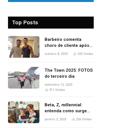
Top Posts
Barbeiro comenta
choro de cliente após
despedida e explica
outubro 8, 2025
332
Visitas
mudança para o TO:
‘Não esperava atingir
tantas pessoas’
The Town 2025: FOTOS
do terceiro dia
setembro 12, 2025
311
Visitas
Beta, Z, millennial:
entenda como surgem
as gerações
janeiro 3, 2025
256
Visitas