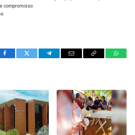
o e compromisso.
ns.
Facebook
Twitter
Telegram
Email
Copy
WhatsA
Link