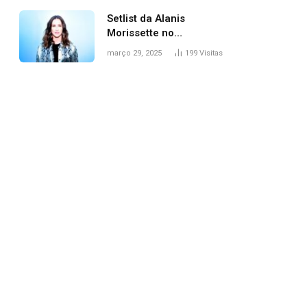
Setlist da Alanis
Morissette no
Lollapalooza: veja
março 29, 2025
199
Visitas
músicas