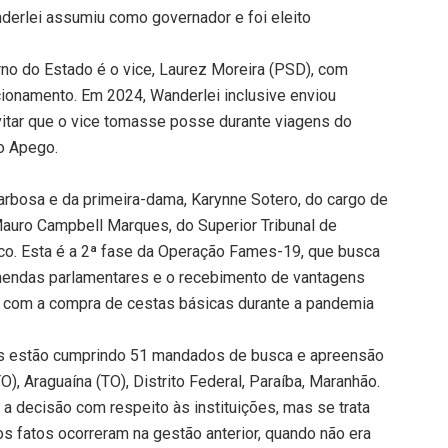
derlei assumiu como governador e foi eleito
o do Estado é o vice, Laurez Moreira (PSD), com
onamento. Em 2024, Wanderlei inclusive enviou
vitar que o vice tomasse posse durante viagens do
o Apego.
rbosa e da primeira-dama, Karynne Sotero, do cargo de
 Mauro Campbell Marques, do Superior Tribunal de
lico. Esta é a 2ª fase da Operação Fames-19, que busca
mendas parlamentares e o recebimento de vantagens
os com a compra de cestas básicas durante a pandemia
iais estão cumprindo 51 mandados de busca e apreensão
, Araguaína (TO), Distrito Federal, Paraíba, Maranhão.
 a decisão com respeito às instituições, mas se trata
os fatos ocorreram na gestão anterior, quando não era