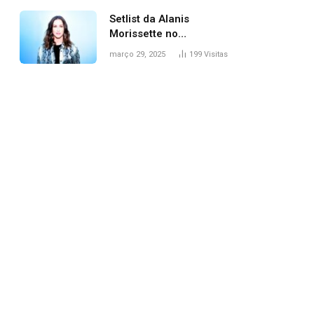
Setlist da Alanis
Morissette no
Lollapalooza: veja
março 29, 2025
199
Visitas
músicas