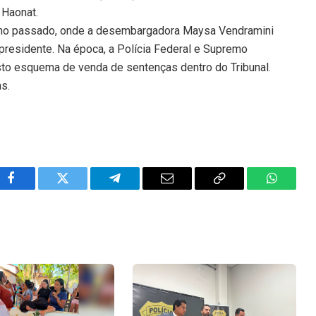
 Haonat.
ano passado, onde a desembargadora Maysa Vendramini
 presidente. Na época, a Polícia Federal e Supremo
sto esquema de venda de sentenças dentro do Tribunal.
ns.
Facebook
Twitter
Telegram
Email
Copy
WhatsA
Link