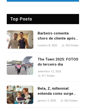
Top Posts
Barbeiro comenta
choro de cliente após
despedida e explica
outubro 8, 2025
332
Visitas
mudança para o TO:
‘Não esperava atingir
tantas pessoas’
The Town 2025: FOTOS
do terceiro dia
setembro 12, 2025
311
Visitas
Beta, Z, millennial:
entenda como surgem
as gerações
janeiro 3, 2025
256
Visitas