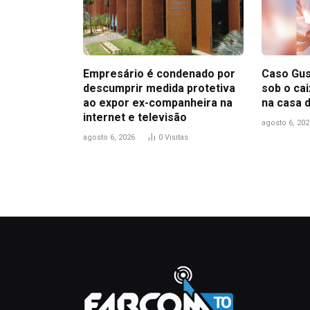
Empresário é condenado por
Caso Gus
descumprir medida protetiva
sob o ca
ao expor ex-companheira na
na casa 
internet e televisão
agosto 6, 202
agosto 6, 2026
0
Visitas