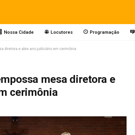
Nossa Cidade
Locutores
Programação
 diretora e abre ano judiciário em cerimônia
 empossa mesa diretora e
em cerimônia