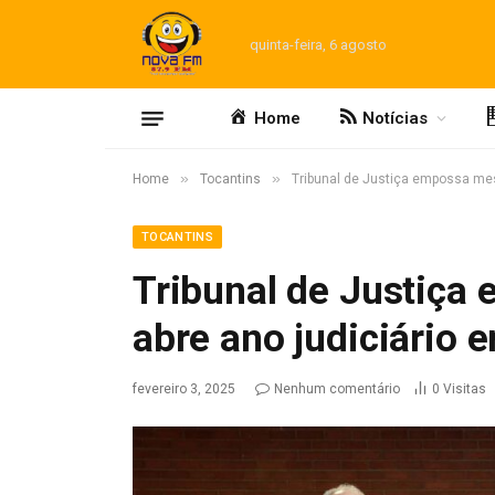
quinta-feira, 6 agosto
Home
Notícias
»
»
Home
Tocantins
Tribunal de Justiça empossa mesa
TOCANTINS
Tribunal de Justiça
abre ano judiciário 
fevereiro 3, 2025
Nenhum comentário
0
Visitas