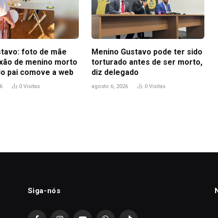
tavo: foto de mãe
Menino Gustavo pode ter sido
ixão de menino morto
torturado antes de ser morto,
do pai comove a web
diz delegado
6
0
Visitas
agosto 6, 2026
0
Visitas
Siga-nós