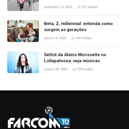
setembro 12, 2025
311
Visitas
Beta, Z, millennial: entenda como
surgem as gerações
janeiro 3, 2025
256
Visitas
Setlist da Alanis Morissette no
Lollapalooza: veja músicas
março 29, 2025
199
Visitas