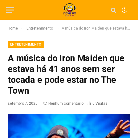
»
»
Home
Entretenimento
A música do Iron Maiden que estava há 41 anos sem ser tocada e pode estar no The Town
ENTRETENIMENTO
A música do Iron Maiden que
estava há 41 anos sem ser
tocada e pode estar no The
Town
setembro 7, 2025
Nenhum comentário
0
Visitas