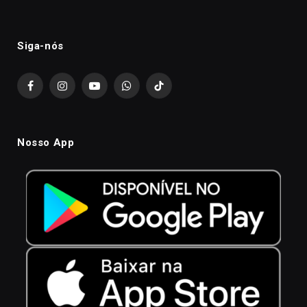
Siga-nós
Facebook
Instagram
YouTube
WhatsApp
TikTok
Nosso App