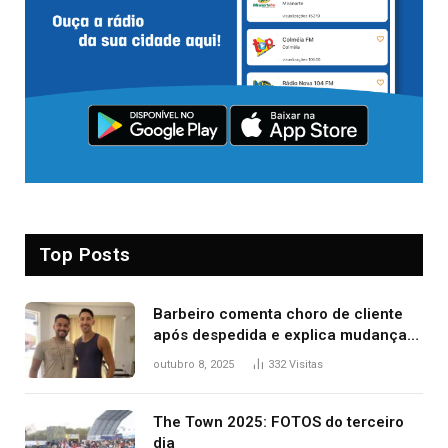
Top Posts
Barbeiro comenta choro de cliente
após despedida e explica mudança
para o TO: ‘Não esperava atingir
outubro 8, 2025
332
Visitas
tantas pessoas’
The Town 2025: FOTOS do terceiro
dia