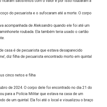
ficaram satisfeitos com o valor e por isso roubaram a
coço do pecuarista e o sufocaram até a morte. O corpo
va acompanhada de Aleksandro quando ele foi até um
minhonete roubada. Ela também teria usado o cartão
te.
 de casa é de pecuarista que estava desaparecido
e’, diz filha de pecuarista encontrado morto em quintal
us cinco netos e filha
ubro de 2024. O corpo dele foi encontrado no dia 21 do
u para a Polícia Militar que estava na casa de um
do de um quintal. Ela foi até o local e visualizou o braço