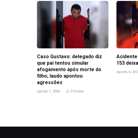
Caso Gustavo: delegado diz
Acidente 
que pai tentou simular
153 deix
afogamento após morte do
agosto 6, 202
filho; laudo apontou
agressões
agosto 7, 2026
0
Visitas