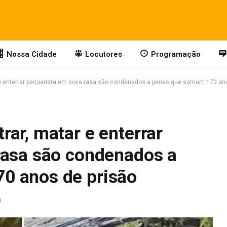
Nossa Cidade
Locutores
Programação
e enterrar pecuarista em cova rasa são condenados a penas que somam 170 ano
ar, matar e enterrar
rasa são condenados a
0 anos de prisão
s