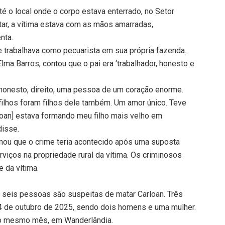
até o local onde o corpo estava enterrado, no Setor
tar, a vítima estava com as mãos amarradas,
nta.
 e trabalhava como pecuarista em sua própria fazenda.
 Elma Barros, contou que o pai era ‘trabalhador, honesto e
 honesto, direito, uma pessoa de um coração enorme.
filhos foram filhos dele também. Um amor único. Teve
rloan] estava formando meu filho mais velho em
disse.
mou que o crime teria acontecido após uma suposta
viços na propriedade rural da vítima. Os criminosos
e da vítima.
e seis pessoas são suspeitas de matar Carloan. Três
4 de outubro de 2025, sendo dois homens e uma mulher.
 do mesmo mês, em Wanderlândia.