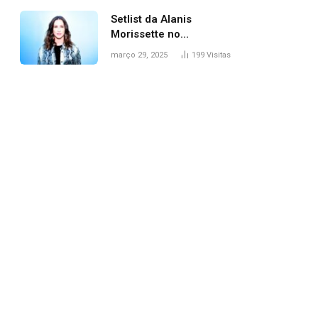
Setlist da Alanis
Morissette no
Lollapalooza: veja
março 29, 2025
199
Visitas
músicas