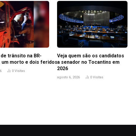
de trânsito na BR-
Veja quem são os candidatos
a um morto e dois feridos
a senador no Tocantins em
2026
6
0
Visitas
agosto 6, 2026
0
Visitas