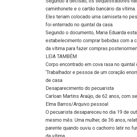
Segundo a decisão, os sequestradores não 
caminhonete e o cartão bancário da vítima.
Eles teriam colocado uma camiseta no pes
foi enterrado no quintal da casa.
Segundo o documento, Maria Eduarda esta
estabelecimento comprar bebidas com a ca
da vítima para fazer compras posteriormen
LEIA TAMBÉM
Corpo encontrado em cova rasa no quintal
‘Trabalhador e pessoa de um coração enorm
de casa
Desaparecimento do pecuarista
Carloan Martins Araújo, de 62 anos, com se
Elma Barros/Arquivo pessoal
O pecuarista desapareceu no dia 19 de out
mesmo mês. Uma mulher, de 36 anos, relato
parente quando ouviu o cachorro latir no fun
da vítima.