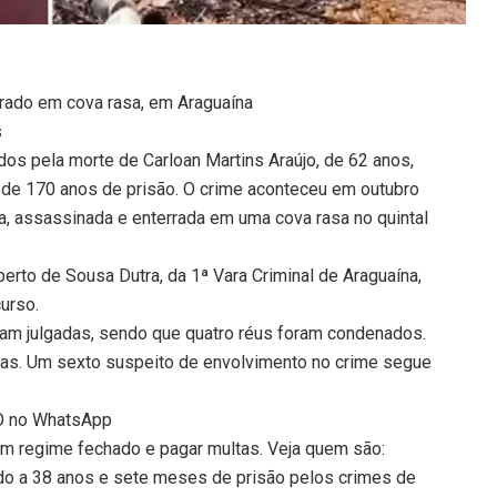
trado em cova rasa, em Araguaína
s
s pela morte de Carloan Martins Araújo, de 62 anos,
e 170 anos de prisão. O crime aconteceu em outubro
da, assassinada e enterrada em uma cova rasa no quintal
berto de Sousa Dutra, da 1ª Vara Criminal de Araguaína,
urso.
am julgadas, sendo que quatro réus foram condenados.
rovas. Um sexto suspeito de envolvimento no crime segue
TO no WhatsApp
 regime fechado e pagar multas. Veja quem são:
o a 38 anos e sete meses de prisão pelos crimes de