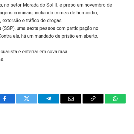
s, no setor Morada do Sol II, e preso em novembro de
gens criminais, incluindo crimes de homicídio,
 extorsão e tráfico de drogas.
a (SSP), uma sexta pessoa com participação no
. Contra ela, há um mandado de prisão em aberto,
cuarista e enterrar em cova rasa
ns.
Facebook
Twitter
Telegram
Email
Copy
WhatsA
Link