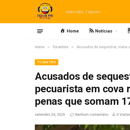
sexta-feira, 7 agosto
Home
Notícias
»
»
Home
Tocantins
Acusados de sequestrar, matar 
TOCANTINS
Acusados de sequestr
pecuarista em cova 
penas que somam 17
setembro 24, 2025
Nenhum comentário
0
Visita