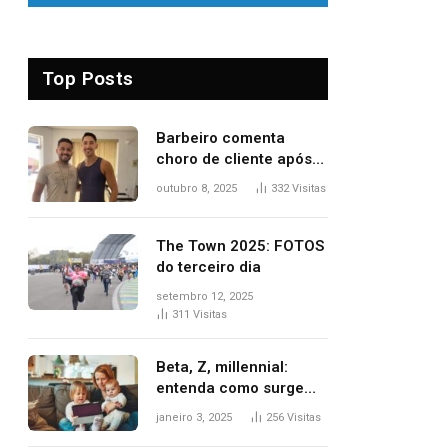
Top Posts
Barbeiro comenta
choro de cliente após
despedida e explica
outubro 8, 2025
332
Visitas
mudança para o TO:
‘Não esperava atingir
tantas pessoas’
The Town 2025: FOTOS
do terceiro dia
setembro 12, 2025
311
Visitas
Beta, Z, millennial:
entenda como surgem
as gerações
janeiro 3, 2025
256
Visitas