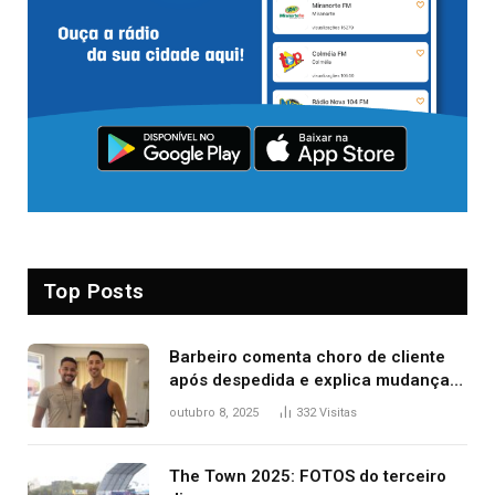
Top Posts
Barbeiro comenta choro de cliente
após despedida e explica mudança
para o TO: ‘Não esperava atingir
outubro 8, 2025
332
Visitas
tantas pessoas’
The Town 2025: FOTOS do terceiro