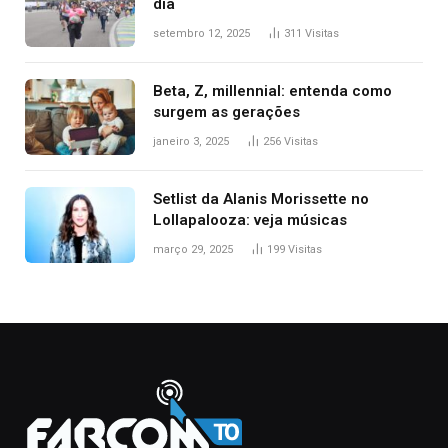
dia
setembro 12, 2025
311
Visitas
Beta, Z, millennial: entenda como
surgem as gerações
janeiro 3, 2025
256
Visitas
Setlist da Alanis Morissette no
Lollapalooza: veja músicas
março 29, 2025
199
Visitas