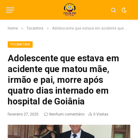
»
»
Home
Tocantins
Adolescente que estava em acidente que matou mãe, irmão e pai, morre após quatro dias internado em hospital de Goiânia
TOCANTINS
Adolescente que estava em
acidente que matou mãe,
irmão e pai, morre após
quatro dias internado em
hospital de Goiânia
fevereiro 27, 2025
Nenhum comentário
0
Visitas