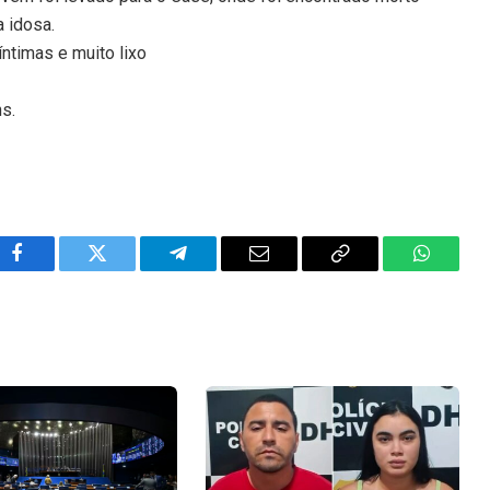
 idosa.
íntimas e muito lixo
ns.
Facebook
Twitter
Telegram
Email
Copy
WhatsA
Link