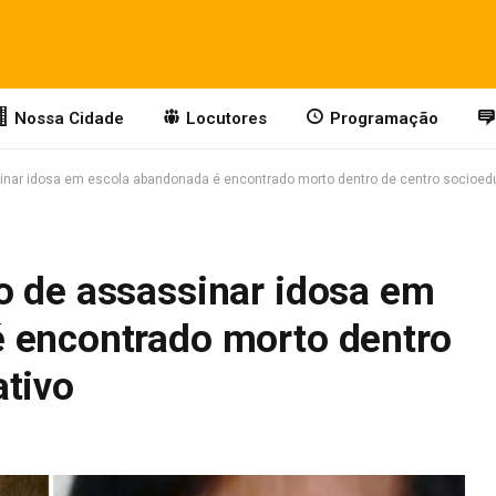
Nossa Cidade
Locutores
Programação
inar idosa em escola abandonada é encontrado morto dentro de centro socioed
o de assassinar idosa em
 encontrado morto dentro
ativo