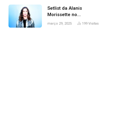
Setlist da Alanis
Morissette no
Lollapalooza: veja
março 29, 2025
199
Visitas
músicas