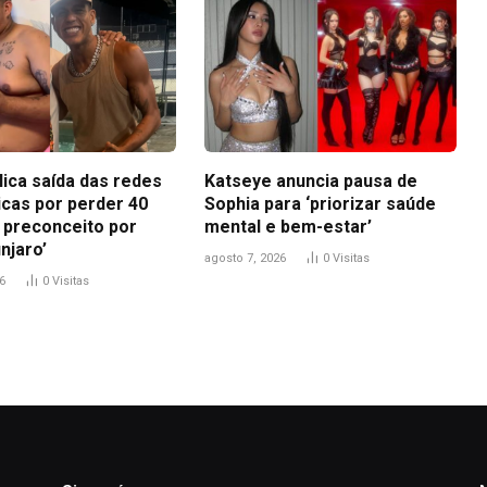
lica saída das redes
Katseye anuncia pausa de
icas por perder 40
Sophia para ‘priorizar saúde
i preconceito por
mental e bem-estar’
njaro’
agosto 7, 2026
0
Visitas
6
0
Visitas