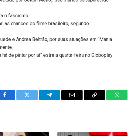
tra o fascismo
r: as chances do filme brasileiro, segundo
ede e Andrea Beltrão, por suas atuações em “Mania
mente.
há de pintar por aí” estreia quarta-feira no Globoplay
Facebook
Twitter
Telegram
Email
Copy
WhatsA
Link