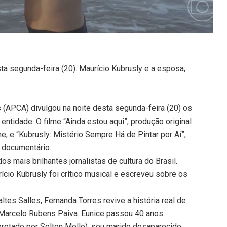
a segunda-feira (20). Maurício Kubrusly e a esposa,
s (APCA) divulgou na noite desta segunda-feira (20) os
ntidade. O filme “Ainda estou aqui”, produção original
e, e “Kubrusly: Mistério Sempre Há de Pintar por Aí”,
 documentário.
os mais brilhantes jornalistas de cultura do Brasil.
ício Kubrusly foi crítico musical e escreveu sobre os
altes Salles, Fernanda Torres revive a história real de
 Marcelo Rubens Paiva. Eunice passou 40 anos
pretado por Selton Mello), seu marido desaparecido