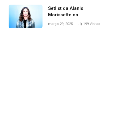
Setlist da Alanis
Morissette no
Lollapalooza: veja
março 29, 2025
199
Visitas
músicas