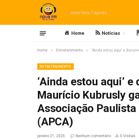
sexta-feira, 7 agosto
Home
Notícias
»
»
Home
Entretenimento
‘Ainda estou aqui’ e docum
ENTRETENIMENTO
‘Ainda estou aqui’ e
Maurício Kubrusly 
Associação Paulista 
(APCA)
janeiro 21, 2025
Nenhum comentário
0
Visitas