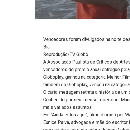
Vencedores foram divulgados na noite dest
Bia
Reprodução/TV Globo
A Associação Paulista de Críticos de Arte
vencedores do prêmio anual entregue pela e
Globoplay, ganhou na categoria Melhor Film
também do Globoplay, venceu na categoria
O curta-metragem retrata a história de um d
Conhecido por seu imenso repertório, Maur
mais variados assuntos.
Em “Ainda estou aqui”, filme dirigido por W
Eunice Paiva, advogada e mãe do escritor
procurando a verdade sobre Rubens (inter