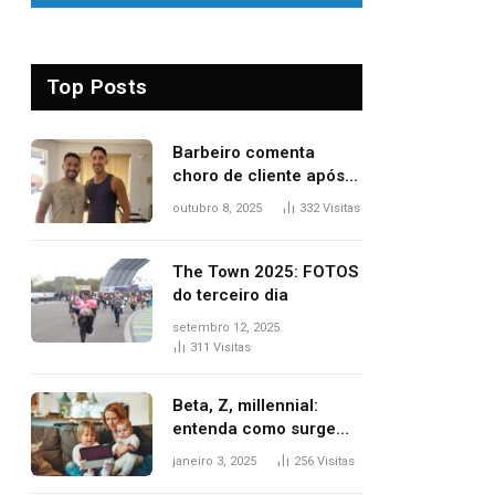
Top Posts
Barbeiro comenta
choro de cliente após
despedida e explica
outubro 8, 2025
332
Visitas
mudança para o TO:
‘Não esperava atingir
tantas pessoas’
The Town 2025: FOTOS
do terceiro dia
setembro 12, 2025
311
Visitas
Beta, Z, millennial:
entenda como surgem
as gerações
janeiro 3, 2025
256
Visitas