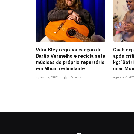
Vitor Kley regrava canção do
Gaab exp
Barão Vermelho e recicla sete
após crít
músicas do próprio repertório
kg: ‘Sofr
em álbum redundante
usar Mou
agosto 7, 2026
0
Visitas
agosto 7, 202