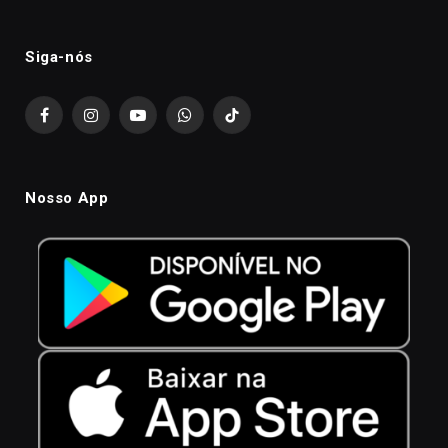
Siga-nós
Facebook
Instagram
YouTube
WhatsApp
TikTok
Nosso App