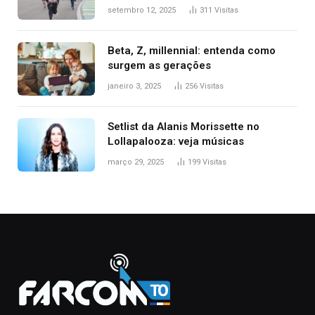
setembro 12, 2025
311
Visitas
Beta, Z, millennial: entenda como
surgem as gerações
janeiro 3, 2025
256
Visitas
Setlist da Alanis Morissette no
Lollapalooza: veja músicas
março 29, 2025
199
Visitas