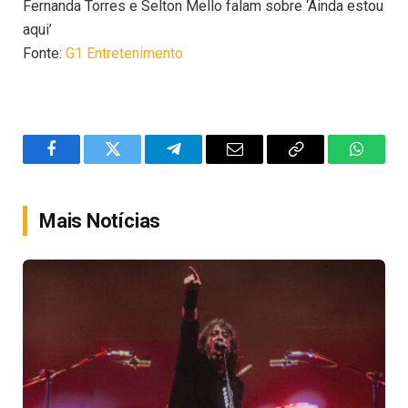
Fernanda Torres e Selton Mello falam sobre ‘Ainda estou
aqui’
Fonte:
G1 Entretenimento
Facebook
Twitter
Telegram
Email
Copy
WhatsA
Link
Mais Notícias