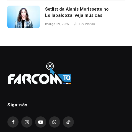
Setlist da Alanis Morissette no
Lollapalooza: veja músicas
março 29, 2025
199
Visitas
Siga-nós
Facebook
Instagram
YouTube
WhatsApp
TikTok