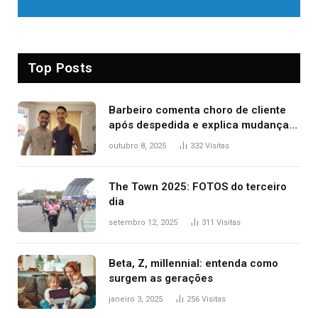
Top Posts
Barbeiro comenta choro de cliente
após despedida e explica mudança
para o TO: ‘Não esperava atingir
outubro 8, 2025
332
Visitas
tantas pessoas’
The Town 2025: FOTOS do terceiro
dia
setembro 12, 2025
311
Visitas
Beta, Z, millennial: entenda como
surgem as gerações
janeiro 3, 2025
256
Visitas