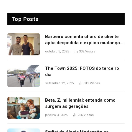
Top Posts
Barbeiro comenta choro de cliente
após despedida e explica mudança
para o TO: ‘Não esperava atingir
outubro 8, 2025
332
Visitas
tantas pessoas’
The Town 2025: FOTOS do terceiro
dia
setembro 12, 2025
311
Visitas
Beta, Z, millennial: entenda como
surgem as gerações
janeiro 3, 2025
256
Visitas