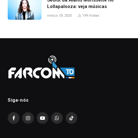
Setlist da Alanis Morissette no
Lollapalooza: veja músicas
março 29, 2025
199
Visitas
Siga-nós
Facebook
Instagram
YouTube
WhatsApp
TikTok