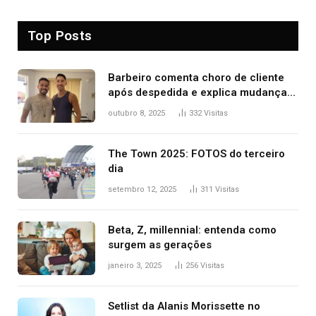
Top Posts
Barbeiro comenta choro de cliente
após despedida e explica mudança
para o TO: ‘Não esperava atingir
outubro 8, 2025
332
Visitas
tantas pessoas’
The Town 2025: FOTOS do terceiro
dia
setembro 12, 2025
311
Visitas
Beta, Z, millennial: entenda como
surgem as gerações
janeiro 3, 2025
256
Visitas
Setlist da Alanis Morissette no