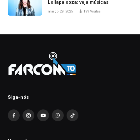
Lollapalooza: veja músicas
março 29, 2025
199
Visitas
Siga-nós
Facebook
Instagram
YouTube
WhatsApp
TikTok