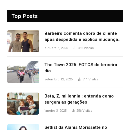
Top Posts
Barbeiro comenta choro de cliente
após despedida e explica mudança
para o TO: ‘Não esperava atingir
outubro 8, 2025
332
Visitas
tantas pessoas’
The Town 2025: FOTOS do terceiro
dia
setembro 12, 2025
311
Visitas
Beta, Z, millennial: entenda como
surgem as gerações
janeiro 3, 2025
256
Visitas
Setlist da Alanis Morissette no