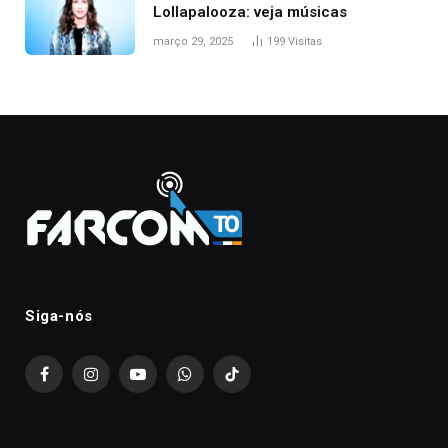
Lollapalooza: veja músicas
março 29, 2025
199
Visitas
Siga-nós
Facebook
Instagram
YouTube
WhatsApp
TikTok