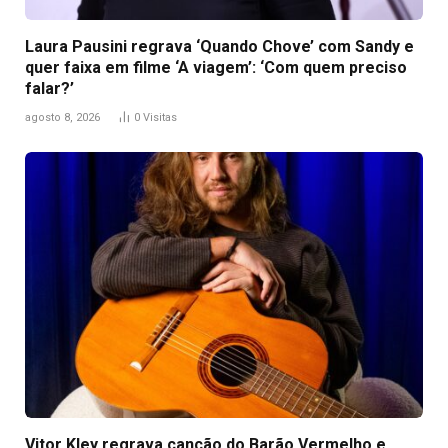
Laura Pausini regrava ‘Quando Chove’ com Sandy e
quer faixa em filme ‘A viagem’: ‘Com quem preciso
falar?’
agosto 8, 2026
0
Visitas
Vitor Kley regrava canção do Barão Vermelho e