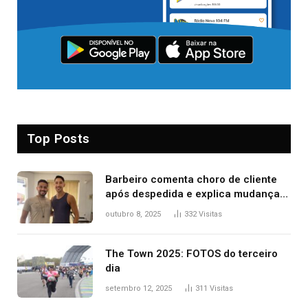
Top Posts
Barbeiro comenta choro de cliente
após despedida e explica mudança
para o TO: ‘Não esperava atingir
outubro 8, 2025
332
Visitas
tantas pessoas’
The Town 2025: FOTOS do terceiro
dia
setembro 12, 2025
311
Visitas