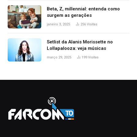
Beta, Z, millennial: entenda como
surgem as gerações
janeiro 3, 2025
256
Visitas
Setlist da Alanis Morissette no
Lollapalooza: veja músicas
março 29, 2025
199
Visitas