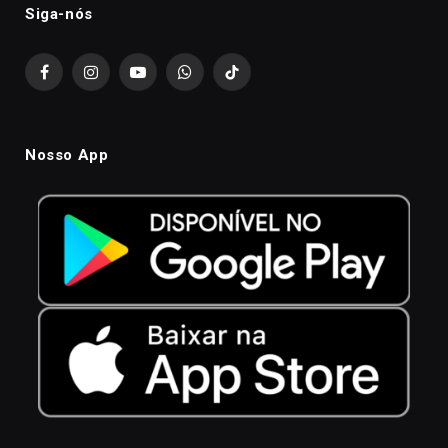
Siga-nós
Facebook
Instagram
YouTube
WhatsApp
TikTok
Nosso App