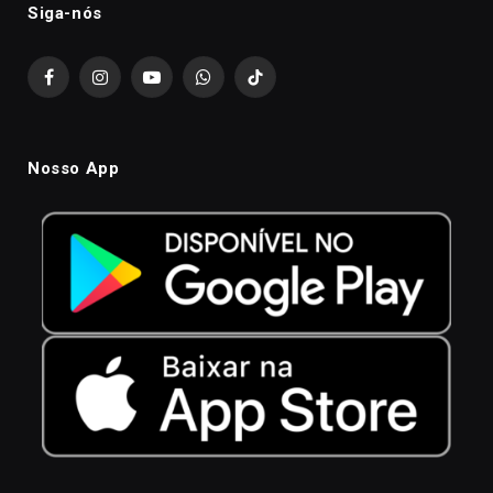
Siga-nós
Facebook
Instagram
YouTube
WhatsApp
TikTok
Nosso App