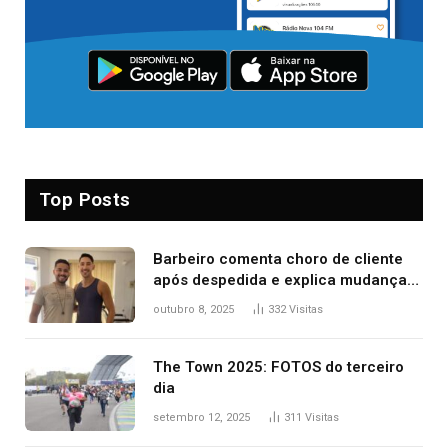
Top Posts
Barbeiro comenta choro de cliente
após despedida e explica mudança
para o TO: ‘Não esperava atingir
outubro 8, 2025
332
Visitas
tantas pessoas’
The Town 2025: FOTOS do terceiro
dia
setembro 12, 2025
311
Visitas