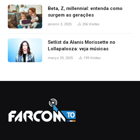
Beta, Z, millennial: entenda como
surgem as gerações
janeiro 3, 2025
256
Visitas
Setlist da Alanis Morissette no
Lollapalooza: veja músicas
março 29, 2025
199
Visitas