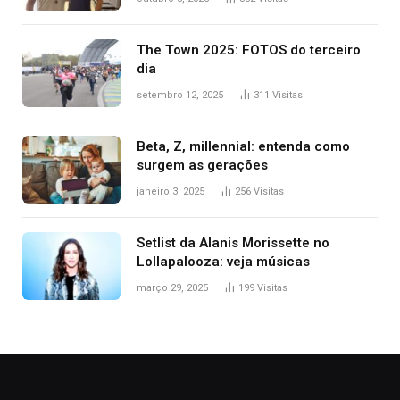
tantas pessoas’
The Town 2025: FOTOS do terceiro
dia
setembro 12, 2025
311
Visitas
Beta, Z, millennial: entenda como
surgem as gerações
janeiro 3, 2025
256
Visitas
Setlist da Alanis Morissette no
Lollapalooza: veja músicas
março 29, 2025
199
Visitas