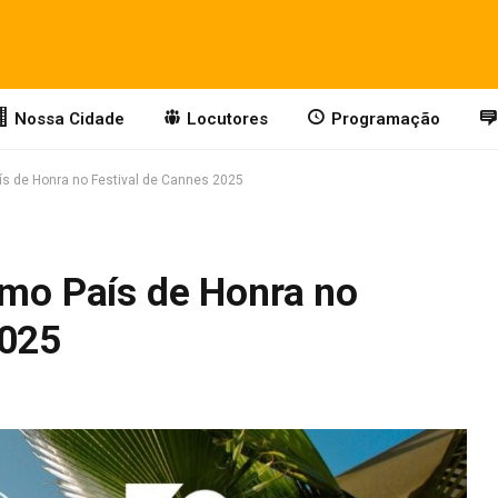
Nossa Cidade
Locutores
Programação
ís de Honra no Festival de Cannes 2025
omo País de Honra no
2025