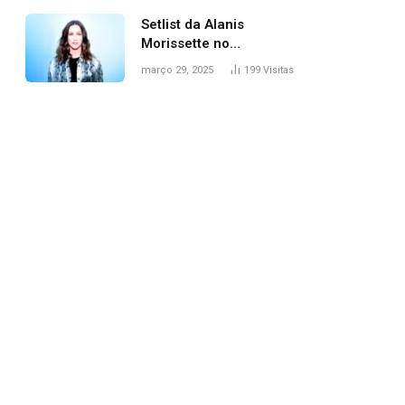
Setlist da Alanis
Morissette no
Lollapalooza: veja
março 29, 2025
199
Visitas
músicas