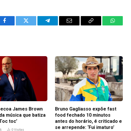
Facebook
Twitter
Telegram
Email
Copy
WhatsA
Link
 ecoa James Brown
Bruno Gagliasso expõe fast
 da música que batiza
food fechado 10 minutos
Toc toc’
antes do horário, é criticado e
se arrepende: ‘Fui imaturo’
6
0
Visitas