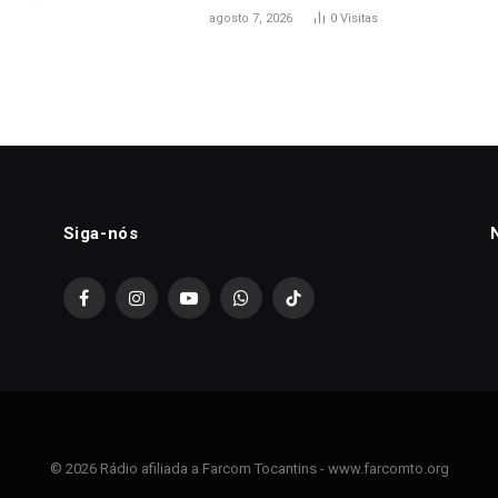
agosto 7, 2026
0
Visitas
Siga-nós
Facebook
Instagram
YouTube
WhatsApp
TikTok
© 2026 Rádio afiliada a Farcom Tocantins - www.farcomto.org