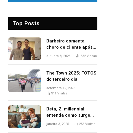
Top Posts
Barbeiro comenta
choro de cliente após
despedida e explica
outubro 8, 2025
332
Visitas
mudança para o TO:
‘Não esperava atingir
tantas pessoas’
The Town 2025: FOTOS
do terceiro dia
setembro 12, 2025
311
Visitas
Beta, Z, millennial:
entenda como surgem
as gerações
janeiro 3, 2025
256
Visitas