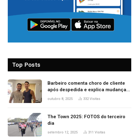
Top Posts
Barbeiro comenta choro de cliente
após despedida e explica mudança
para o TO: ‘Não esperava atingir
outubro 8, 2025
332
Visitas
tantas pessoas’
The Town 2025: FOTOS do terceiro
dia
setembro 12, 2025
311
Visitas