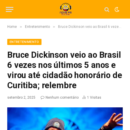
»
»
Home
Entretenimento
Bruce Dickinson veio ao Brasil 6 vezes nos últimos 5 anos e virou até cidadão honorário de Curitiba; relembre
ENTRETENIMENTO
Bruce Dickinson veio ao Brasil
6 vezes nos últimos 5 anos e
virou até cidadão honorário de
Curitiba; relembre
setembro 2, 2025
Nenhum comentário
1
Visitas