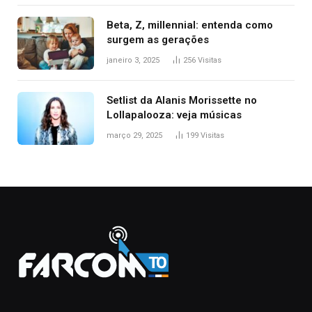
Beta, Z, millennial: entenda como
surgem as gerações
janeiro 3, 2025
256
Visitas
Setlist da Alanis Morissette no
Lollapalooza: veja músicas
março 29, 2025
199
Visitas