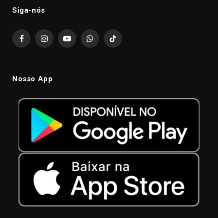
Siga-nós
Facebook
Instagram
YouTube
WhatsApp
TikTok
Nosso App