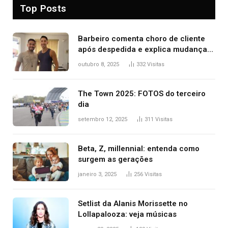
Top Posts
Barbeiro comenta choro de cliente
após despedida e explica mudança
para o TO: ‘Não esperava atingir
outubro 8, 2025
332
Visitas
tantas pessoas’
The Town 2025: FOTOS do terceiro
dia
setembro 12, 2025
311
Visitas
Beta, Z, millennial: entenda como
surgem as gerações
janeiro 3, 2025
256
Visitas
Setlist da Alanis Morissette no
Lollapalooza: veja músicas