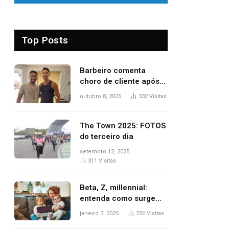
Top Posts
Barbeiro comenta
choro de cliente após
despedida e explica
outubro 8, 2025
332
Visitas
mudança para o TO:
‘Não esperava atingir
tantas pessoas’
The Town 2025: FOTOS
do terceiro dia
setembro 12, 2025
311
Visitas
Beta, Z, millennial:
entenda como surgem
as gerações
janeiro 3, 2025
256
Visitas