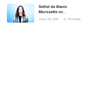
Setlist da Alanis
Morissette no
Lollapalooza: veja
março 29, 2025
199
Visitas
músicas