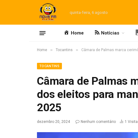
quinta-feira, 6 agosto
Home
Notícias
»
»
Home
Tocantins
Câmara de Palmas marca cerimôni
TOCANTINS
Câmara de Palmas m
dos eleitos para man
2025
dezembro 20, 2024
Nenhum comentário
1
Visit