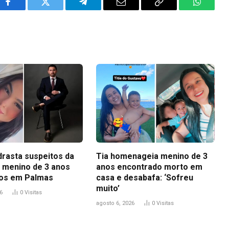
Facebook
Twitter
Telegram
Email
Copy
WhatsA
Link
drasta suspeitos da
Tia homenageia menino de 3
 menino de 3 anos
anos encontrado morto em
os em Palmas
casa e desabafa: ‘Sofreu
muito’
6
0
Visitas
agosto 6, 2026
0
Visitas