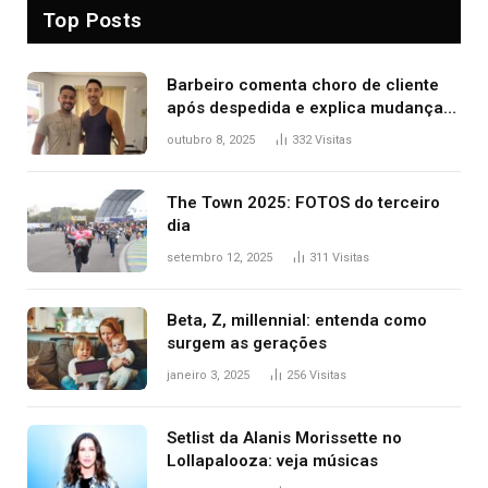
Top Posts
Barbeiro comenta choro de cliente
após despedida e explica mudança
para o TO: ‘Não esperava atingir
outubro 8, 2025
332
Visitas
tantas pessoas’
The Town 2025: FOTOS do terceiro
dia
setembro 12, 2025
311
Visitas
Beta, Z, millennial: entenda como
surgem as gerações
janeiro 3, 2025
256
Visitas
Setlist da Alanis Morissette no
Lollapalooza: veja músicas