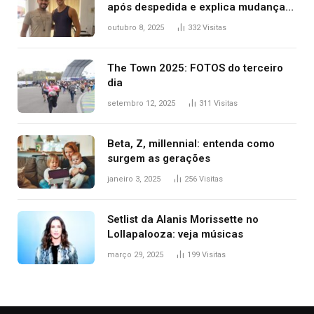
após despedida e explica mudança
para o TO: ‘Não esperava atingir
outubro 8, 2025
332
Visitas
tantas pessoas’
The Town 2025: FOTOS do terceiro
dia
setembro 12, 2025
311
Visitas
Beta, Z, millennial: entenda como
surgem as gerações
janeiro 3, 2025
256
Visitas
Setlist da Alanis Morissette no
Lollapalooza: veja músicas
março 29, 2025
199
Visitas