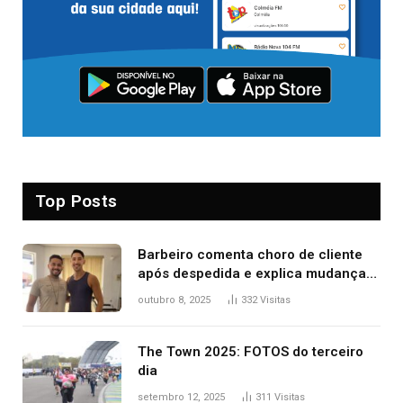
Top Posts
Barbeiro comenta choro de cliente
após despedida e explica mudança
para o TO: ‘Não esperava atingir
outubro 8, 2025
332
Visitas
tantas pessoas’
The Town 2025: FOTOS do terceiro
dia
setembro 12, 2025
311
Visitas