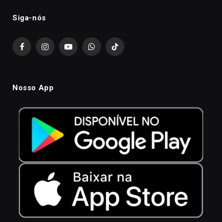
Siga-nós
Facebook
Instagram
YouTube
WhatsApp
TikTok
Nosso App