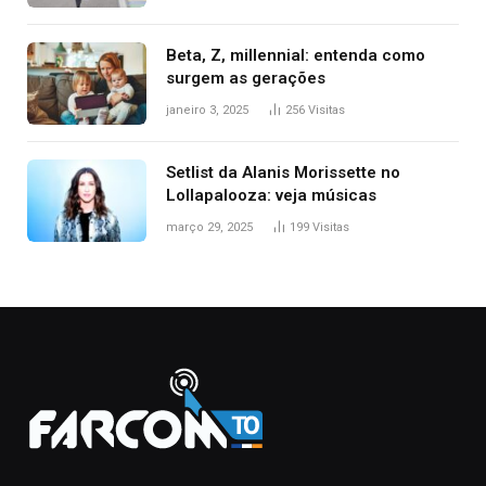
Beta, Z, millennial: entenda como
surgem as gerações
janeiro 3, 2025
256
Visitas
Setlist da Alanis Morissette no
Lollapalooza: veja músicas
março 29, 2025
199
Visitas