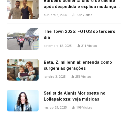
Barbeiro comenta choro de cliente
após despedida e explica mudança
para o TO: ‘Não esperava atingir
outubro 8, 2025
332
Visitas
tantas pessoas’
The Town 2025: FOTOS do terceiro
dia
setembro 12, 2025
311
Visitas
Beta, Z, millennial: entenda como
surgem as gerações
janeiro 3, 2025
256
Visitas
Setlist da Alanis Morissette no
Lollapalooza: veja músicas
março 29, 2025
199
Visitas