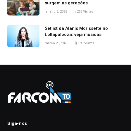
surgem as gerações
janeiro 3, 2025
256
Visitas
Setlist da Alanis Morissette no
Lollapalooza: veja músicas
março 29, 2025
199
Visitas
Siga-nós