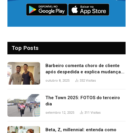
Top Posts
Barbeiro comenta choro de cliente
após despedida e explica mudança
para o TO: ‘Não esperava atingir
outubro 8, 2025
332
Visitas
tantas pessoas’
The Town 2025: FOTOS do terceiro
dia
setembro 12, 2025
311
Visitas
Beta, Z, millennial: entenda como