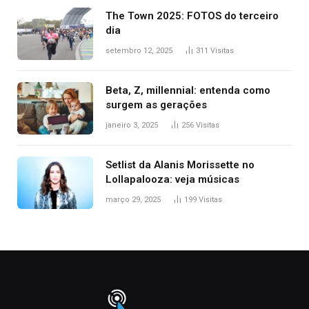
The Town 2025: FOTOS do terceiro
dia
setembro 12, 2025
311
Visitas
Beta, Z, millennial: entenda como
surgem as gerações
janeiro 3, 2025
256
Visitas
Setlist da Alanis Morissette no
Lollapalooza: veja músicas
março 29, 2025
199
Visitas