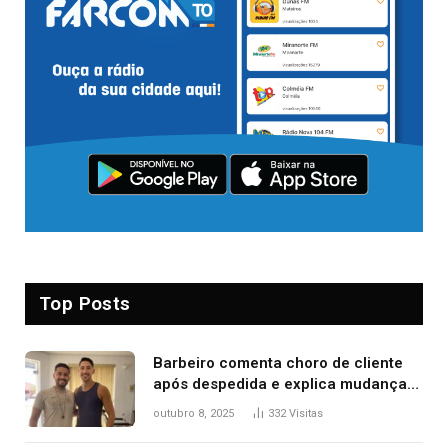
Top Posts
Barbeiro comenta choro de cliente
após despedida e explica mudança
para o TO: ‘Não esperava atingir
outubro 8, 2025
332
Visitas
tantas pessoas’