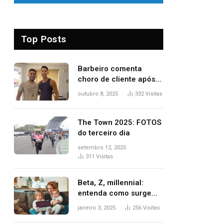
Top Posts
Barbeiro comenta
choro de cliente após
despedida e explica
outubro 8, 2025
332
Visitas
mudança para o TO:
‘Não esperava atingir
tantas pessoas’
The Town 2025: FOTOS
do terceiro dia
setembro 12, 2025
311
Visitas
Beta, Z, millennial:
entenda como surgem
as gerações
janeiro 3, 2025
256
Visitas