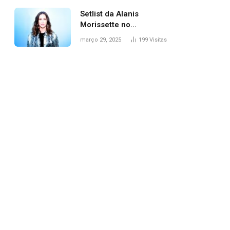
Setlist da Alanis
Morissette no
Lollapalooza: veja
março 29, 2025
199
Visitas
músicas