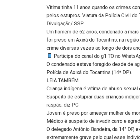
Vítima tinha 11 anos quando os crimes c
pelos estupros. Viatura da Polícia Civil do
Divulgação/ SSP
Um homem de 62 anos, condenado a mais d
foi preso em Axixá do Tocantins, na região
crime diversas vezes ao longo de dois ano
Participe do canal do g1 TO no WhatsApp
O condenado estava foragido desde de agos
Polícia de Axixá do Tocantins (14ª DP).
LEIA TAMBÉM
Criança indígena é vítima de abuso sexual
Suspeito de estuprar duas crianças indígen
raspão, diz PC
Jovem é preso por ameaçar mulher de mo
Médico é suspeito de invadir carro e agre
O delegado Antônio Bandeira, da 14° DP, ex
extremamente grave pelo qual esse indivíd