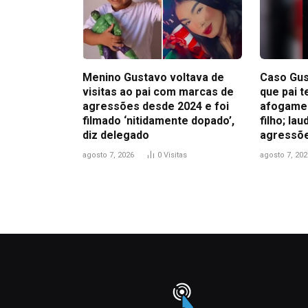
Menino Gustavo voltava de
Caso Gus
visitas ao pai com marcas de
que pai t
agressões desde 2024 e foi
afogamen
filmado ‘nitidamente dopado’,
filho; la
diz delegado
agressõ
agosto 7, 2026
0
Visitas
agosto 7, 202