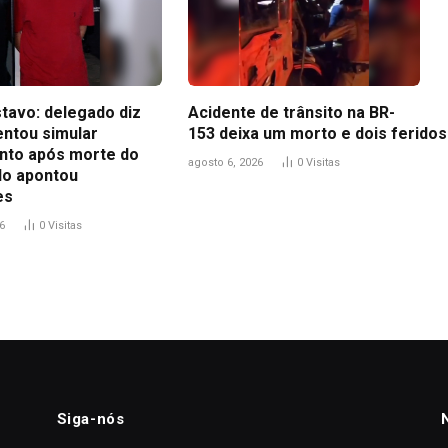
tavo: delegado diz
Acidente de trânsito na BR-
entou simular
153 deixa um morto e dois feridos
to após morte do
agosto 6, 2026
0
Visitas
udo apontou
es
6
0
Visitas
Siga-nós