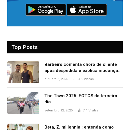
Top Posts
Barbeiro comenta choro de cliente
após despedida e explica mudança
para o TO: ‘Não esperava atingir
outubro 8, 2025
332
Visitas
tantas pessoas’
The Town 2025: FOTOS do terceiro
dia
setembro 12, 2025
311
Visitas
Beta, Z, millennial: entenda como