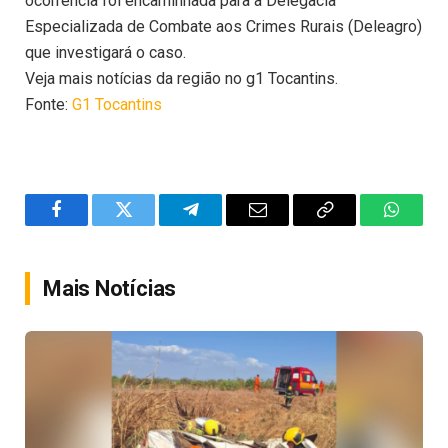
ocorrência foi encaminhada para a Delegacia
Especializada de Combate aos Crimes Rurais (Deleagro)
que investigará o caso.
Veja mais notícias da região no g1 Tocantins.
Fonte:
G1 Tocantins
Facebook
Twitter
Telegram
Email
Copy
WhatsA
Link
Mais Notícias