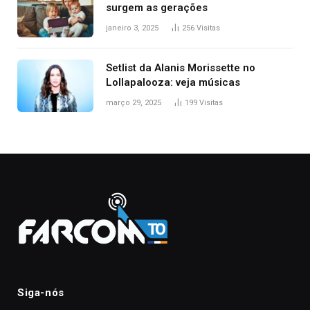
surgem as gerações
janeiro 3, 2025
256
Visitas
Setlist da Alanis Morissette no
Lollapalooza: veja músicas
março 29, 2025
199
Visitas
Siga-nós