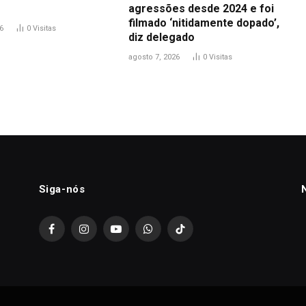
agressões desde 2024 e foi
filmado ‘nitidamente dopado’,
6
0
Visitas
diz delegado
agosto 7, 2026
0
Visitas
Siga-nós
Facebook
Instagram
YouTube
WhatsApp
TikTok