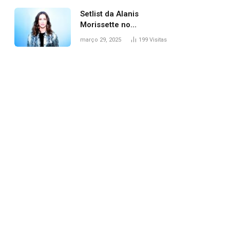
Setlist da Alanis
Morissette no
Lollapalooza: veja
março 29, 2025
199
Visitas
músicas