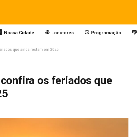
Nossa Cidade
Locutores
Programação
feriados que ainda restam em 2025
confira os feriados que
25