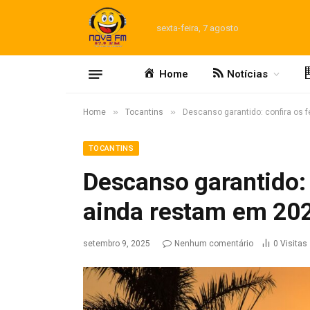
sexta-feira, 7 agosto
Home
Notícias
»
»
Home
Tocantins
Descanso garantido: confira os 
TOCANTINS
Descanso garantido: 
ainda restam em 20
setembro 9, 2025
Nenhum comentário
0
Visitas