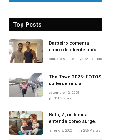
Top Posts
Barbeiro comenta
choro de cliente após
despedida e explica
outubro 8, 2025
332
Visitas
mudança para o TO:
‘Não esperava atingir
tantas pessoas’
The Town 2025: FOTOS
do terceiro dia
setembro 12, 2025
311
Visitas
Beta, Z, millennial:
entenda como surgem
as gerações
janeiro 3, 2025
256
Visitas