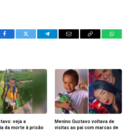
Facebook
Twitter
Telegram
Email
Copy
WhatsA
Link
tavo: veja a
Menino Gustavo voltava de
ia da morte à prisão
visitas ao pai com marcas de