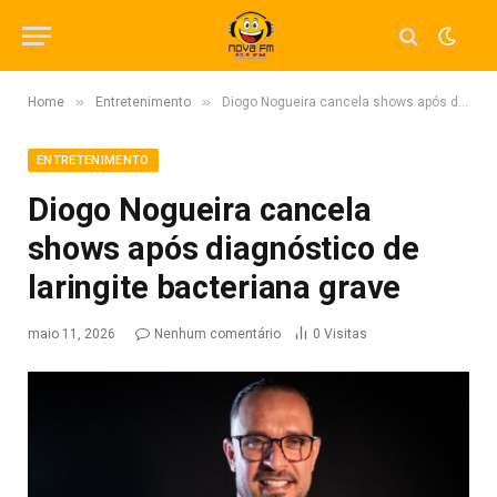
»
»
Home
Entretenimento
Diogo Nogueira cancela shows após diagnóstico de laringite bacteriana grave
ENTRETENIMENTO
Diogo Nogueira cancela
shows após diagnóstico de
laringite bacteriana grave
maio 11, 2026
Nenhum comentário
0
Visitas