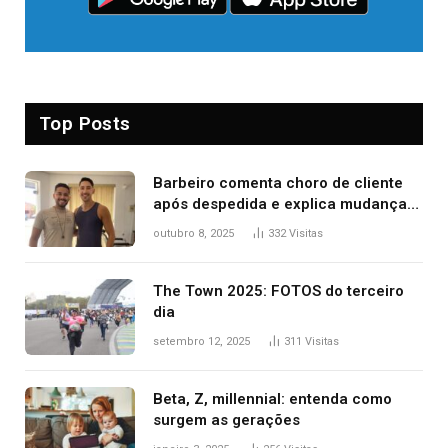
Top Posts
Barbeiro comenta choro de cliente
após despedida e explica mudança
para o TO: ‘Não esperava atingir
outubro 8, 2025
332
Visitas
tantas pessoas’
The Town 2025: FOTOS do terceiro
dia
setembro 12, 2025
311
Visitas
Beta, Z, millennial: entenda como
surgem as gerações