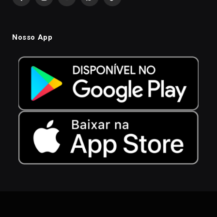
Facebook
Instagram
YouTube
WhatsApp
TikTok
Nosso App