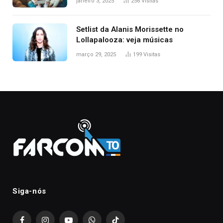
janeiro 3, 2025
256
Visitas
Setlist da Alanis Morissette no
Lollapalooza: veja músicas
março 29, 2025
199
Visitas
Siga-nós