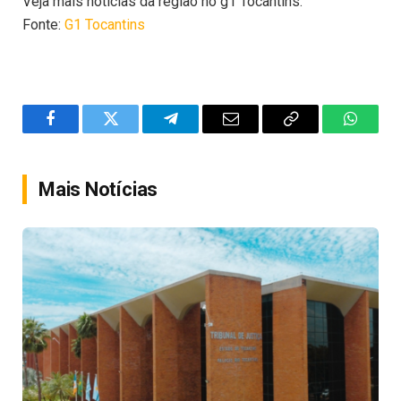
Veja mais notícias da região no g1 Tocantins.
Fonte:
G1 Tocantins
Facebook
Twitter
Telegram
Email
Copy
WhatsA
Link
Mais Notícias