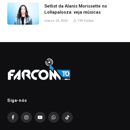
Setlist da Alanis Morissette no
Lollapalooza: veja músicas
março 29, 2025
199
Visitas
Siga-nós
Facebook
Instagram
YouTube
WhatsApp
TikTok