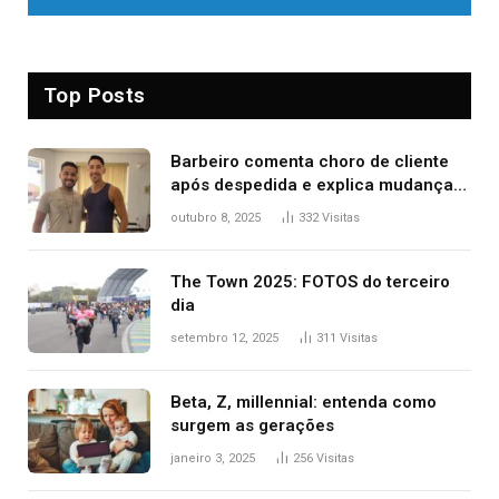
Top Posts
Barbeiro comenta choro de cliente
após despedida e explica mudança
para o TO: ‘Não esperava atingir
outubro 8, 2025
332
Visitas
tantas pessoas’
The Town 2025: FOTOS do terceiro
dia
setembro 12, 2025
311
Visitas
Beta, Z, millennial: entenda como
surgem as gerações
janeiro 3, 2025
256
Visitas