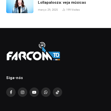
Lollapalooza: veja músicas
março 29, 2025
199
Visitas
Siga-nós
Facebook
Instagram
YouTube
WhatsApp
TikTok