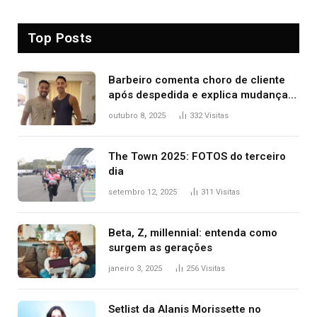
Top Posts
Barbeiro comenta choro de cliente
após despedida e explica mudança
para o TO: ‘Não esperava atingir
outubro 8, 2025
332
Visitas
tantas pessoas’
The Town 2025: FOTOS do terceiro
dia
setembro 12, 2025
311
Visitas
Beta, Z, millennial: entenda como
surgem as gerações
janeiro 3, 2025
256
Visitas
Setlist da Alanis Morissette no