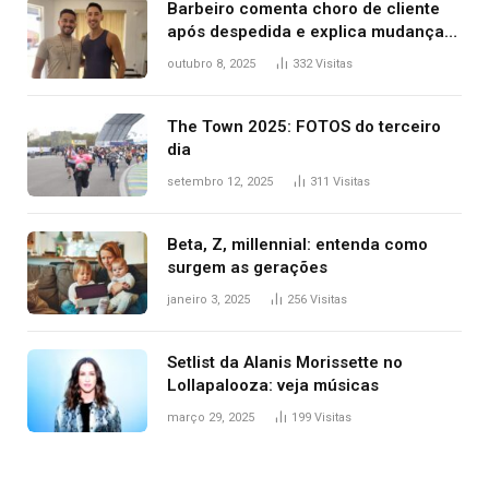
Barbeiro comenta choro de cliente
após despedida e explica mudança
para o TO: ‘Não esperava atingir
outubro 8, 2025
332
Visitas
tantas pessoas’
The Town 2025: FOTOS do terceiro
dia
setembro 12, 2025
311
Visitas
Beta, Z, millennial: entenda como
surgem as gerações
janeiro 3, 2025
256
Visitas
Setlist da Alanis Morissette no
Lollapalooza: veja músicas
março 29, 2025
199
Visitas