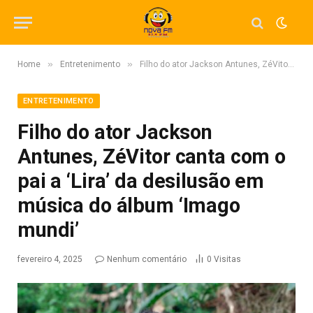
»
»
Home
Entretenimento
Filho do ator Jackson Antunes, ZéVitor canta com o pai a ‘Lira’ da desilusão em música do álbum ‘Imago mundi’
ENTRETENIMENTO
Filho do ator Jackson
Antunes, ZéVitor canta com o
pai a ‘Lira’ da desilusão em
música do álbum ‘Imago
mundi’
fevereiro 4, 2025
Nenhum comentário
0
Visitas