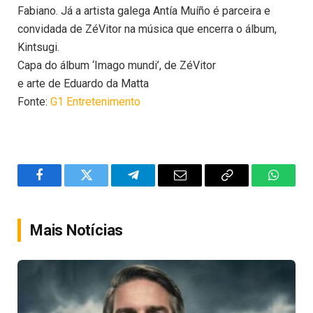
Fabiano. Já a artista galega Antía Muíño é parceira e
convidada de ZéVitor na música que encerra o álbum,
Kintsugi.
Capa do álbum ‘Imago mundi’, de ZéVitor
e arte de Eduardo da Matta
Fonte:
G1 Entretenimento
Facebook
Twitter
Telegram
Email
Copy
WhatsA
Link
Mais Notícias