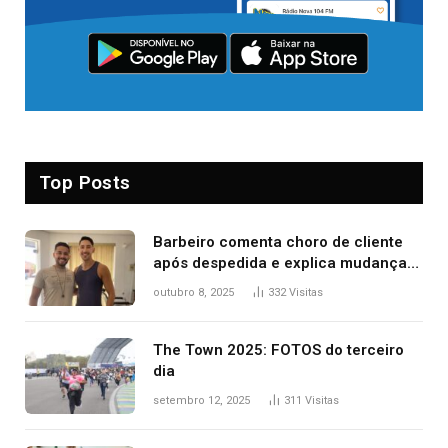
Top Posts
Barbeiro comenta choro de cliente
após despedida e explica mudança
para o TO: ‘Não esperava atingir
outubro 8, 2025
332
Visitas
tantas pessoas’
The Town 2025: FOTOS do terceiro
dia
setembro 12, 2025
311
Visitas