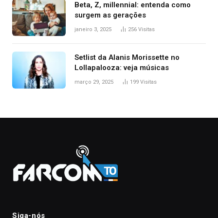
Beta, Z, millennial: entenda como
surgem as gerações
janeiro 3, 2025
256
Visitas
Setlist da Alanis Morissette no
Lollapalooza: veja músicas
março 29, 2025
199
Visitas
Siga-nós