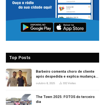
Top Posts
Barbeiro comenta choro de cliente
após despedida e explica mudança
para o TO: ‘Não esperava atingir
outubro 8, 2025
332
Visitas
tantas pessoas’
The Town 2025: FOTOS do terceiro
dia