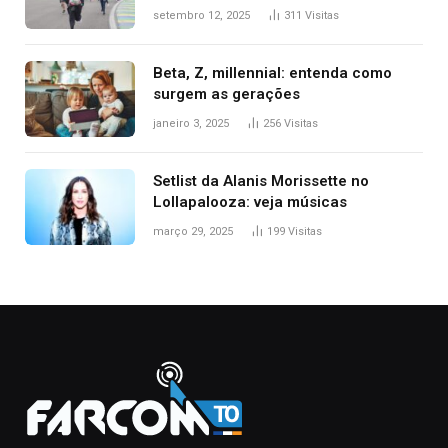
setembro 12, 2025
311
Visitas
Beta, Z, millennial: entenda como
surgem as gerações
janeiro 3, 2025
256
Visitas
Setlist da Alanis Morissette no
Lollapalooza: veja músicas
março 29, 2025
199
Visitas