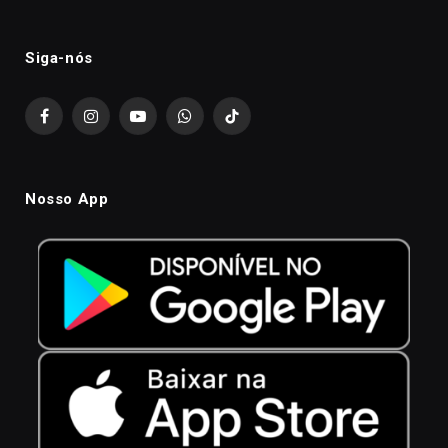
Siga-nós
Facebook
Instagram
YouTube
WhatsApp
TikTok
Nosso App