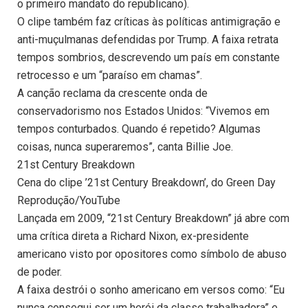
o primeiro mandato do republicano).
O clipe também faz críticas às políticas antimigração e
anti-muçulmanas defendidas por Trump. A faixa retrata
tempos sombrios, descrevendo um país em constante
retrocesso e um “paraíso em chamas”.
A canção reclama da crescente onda de
conservadorismo nos Estados Unidos: “Vivemos em
tempos conturbados. Quando é repetido? Algumas
coisas, nunca superaremos”, canta Billie Joe.
21st Century Breakdown
Cena do clipe ’21st Century Breakdown’, do Green Day
Reprodução/YouTube
Lançada em 2009, “21st Century Breakdown” já abre com
uma crítica direta a Richard Nixon, ex-presidente
americano visto por opositores como símbolo de abuso
de poder.
A faixa destrói o sonho americano em versos como: “Eu
nunca consegui ser um herói da classe trabalhadora” e