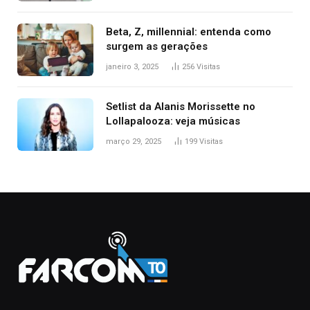
Beta, Z, millennial: entenda como
surgem as gerações
janeiro 3, 2025
256
Visitas
Setlist da Alanis Morissette no
Lollapalooza: veja músicas
março 29, 2025
199
Visitas