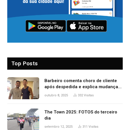
Top Posts
Barbeiro comenta choro de cliente
após despedida e explica mudança
para o TO: ‘Não esperava atingir
outubro 8, 2025
332
Visitas
tantas pessoas’
The Town 2025: FOTOS do terceiro
dia
setembro 12, 2025
311
Visitas