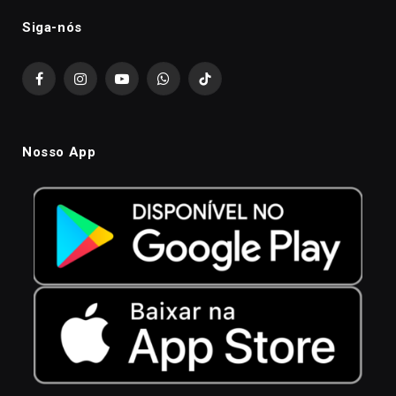
Siga-nós
Facebook
Instagram
YouTube
WhatsApp
TikTok
Nosso App