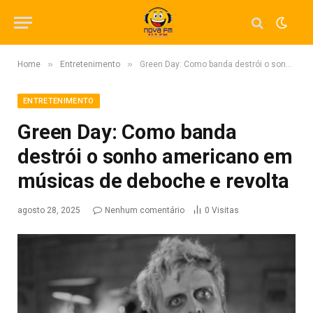
»
»
Home
Entretenimento
Green Day: Como banda destrói o sonho americano em músicas de deboche e revolta
ENTRETENIMENTO
Green Day: Como banda
destrói o sonho americano em
músicas de deboche e revolta
agosto 28, 2025
Nenhum comentário
0
Visitas