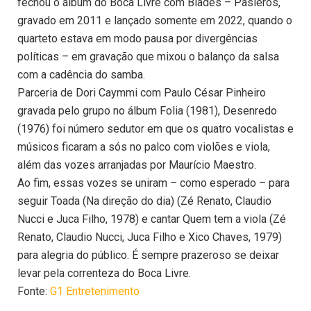
fechou o álbum do Boca Livre com Blades – Pasieros,
gravado em 2011 e lançado somente em 2022, quando o
quarteto estava em modo pausa por divergências
políticas – em gravação que mixou o balanço da salsa
com a cadência do samba.
Parceria de Dori Caymmi com Paulo César Pinheiro
gravada pelo grupo no álbum Folia (1981), Desenredo
(1976) foi número sedutor em que os quatro vocalistas e
músicos ficaram a sós no palco com violões e viola,
além das vozes arranjadas por Maurício Maestro.
Ao fim, essas vozes se uniram – como esperado – para
seguir Toada (Na direção do dia) (Zé Renato, Claudio
Nucci e Juca Filho, 1978) e cantar Quem tem a viola (Zé
Renato, Claudio Nucci, Juca Filho e Xico Chaves, 1979)
para alegria do público. É sempre prazeroso se deixar
levar pela correnteza do Boca Livre.
Fonte:
G1 Entretenimento