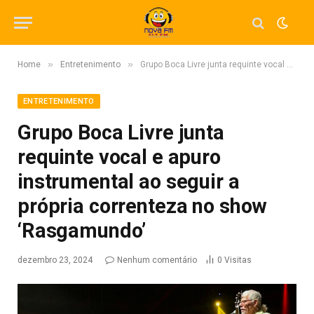
»
»
Home
Entretenimento
Grupo Boca Livre junta requinte vocal e apuro instrumental ao seguir a própria correnteza no show ‘Rasgamundo’
ENTRETENIMENTO
Grupo Boca Livre junta
requinte vocal e apuro
instrumental ao seguir a
própria correnteza no show
‘Rasgamundo’
dezembro 23, 2024
Nenhum comentário
0
Visitas