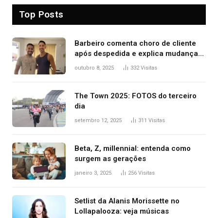
Top Posts
Barbeiro comenta choro de cliente
após despedida e explica mudança
para o TO: ‘Não esperava atingir
outubro 8, 2025
332
Visitas
tantas pessoas’
The Town 2025: FOTOS do terceiro
dia
setembro 12, 2025
311
Visitas
Beta, Z, millennial: entenda como
surgem as gerações
janeiro 3, 2025
256
Visitas
Setlist da Alanis Morissette no
Lollapalooza: veja músicas