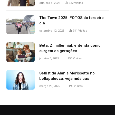
para o TO: ‘Não esperava atingir
outubro 8, 2025
332
Visitas
tantas pessoas’
The Town 2025: FOTOS do terceiro
dia
setembro 12, 2025
311
Visitas
Beta, Z, millennial: entenda como
surgem as gerações
janeiro 3, 2025
256
Visitas
Setlist da Alanis Morissette no
Lollapalooza: veja músicas
março 29, 2025
199
Visitas