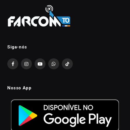
Siga-nós
Facebook
Instagram
YouTube
WhatsApp
TikTok
Nosso App