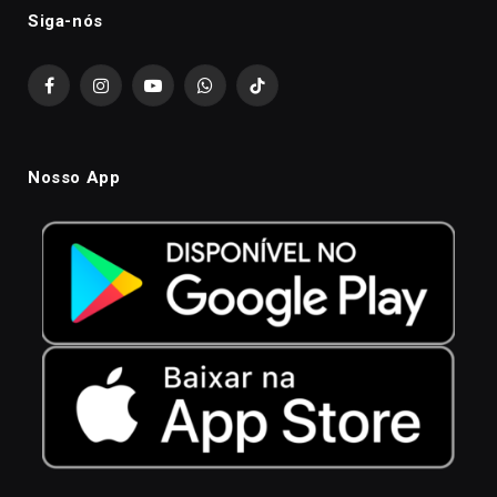
Siga-nós
Facebook
Instagram
YouTube
WhatsApp
TikTok
Nosso App