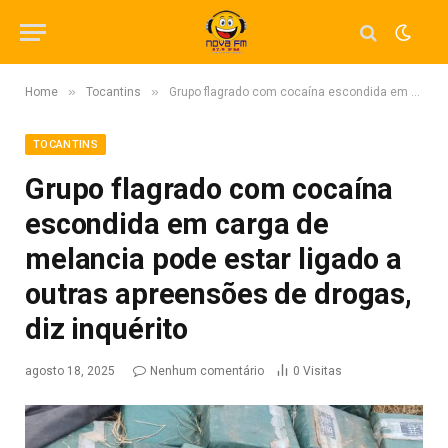
»
»
Home
Tocantins
Grupo flagrado com cocaína escondida em carga de melancia pode estar ligado a outras apreensões de drogas, diz inquérito
TOCANTINS
Grupo flagrado com cocaína
escondida em carga de
melancia pode estar ligado a
outras apreensões de drogas,
diz inquérito
agosto 18, 2025
Nenhum comentário
0
Visitas