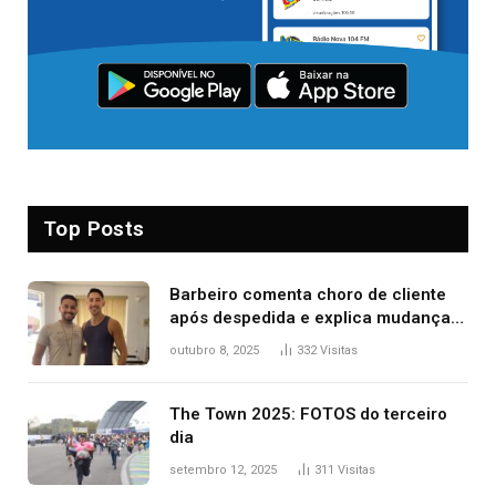
Top Posts
Barbeiro comenta choro de cliente
após despedida e explica mudança
para o TO: ‘Não esperava atingir
outubro 8, 2025
332
Visitas
tantas pessoas’
The Town 2025: FOTOS do terceiro
dia
setembro 12, 2025
311
Visitas