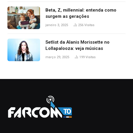
Beta, Z, millennial: entenda como
surgem as gerações
janeiro 3, 2025
256
Visitas
Setlist da Alanis Morissette no
Lollapalooza: veja músicas
março 29, 2025
199
Visitas