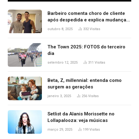
Barbeiro comenta choro de cliente
após despedida e explica mudança
para o TO: ‘Não esperava atingir
outubro 8, 2025
332
Visitas
tantas pessoas’
The Town 2025: FOTOS do terceiro
dia
setembro 12, 2025
311
Visitas
Beta, Z, millennial: entenda como
surgem as gerações
janeiro 3, 2025
256
Visitas
Setlist da Alanis Morissette no
Lollapalooza: veja músicas
março 29, 2025
199
Visitas